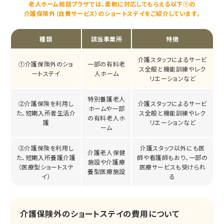
老人ホーム相談プラザでは、
柔軟に対応してもらえる以下①の
介護保険外（自費サービス）の
ショートステイをご紹介しています。
種類
該当事業所
特徴
介護スタッフによるサービ
①介護保険外のショ
一部の有料老
ス全般と機能訓練やレク
ートステイ
人ホーム
リエーションなど
特別養護老人
②介護保険を利用し
介護スタッフによるサービ
ホームや一部
た、短期入所者生活介
ス全般と機能訓練やレク
の有料老人ホ
護
リエーションなど
ーム
③介護保険を利用し
介護スタッフ以外にも医
介護老人保健
た、短期入所養護介護
師や看護師もおり、一部の
施設や介護療
（医療型ショートステ
医療サービスも受けられ
養型医療施設
イ）
る
介護保険外のショートステイの費用について