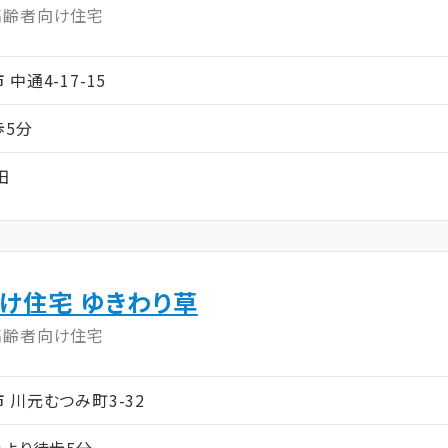
高齢者向け住宅
市 中通4-17-15
歩5分
田
け住宅 ゆきわり草
高齢者向け住宅
田市 川元むつみ町3-32
」より徒歩5分