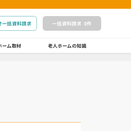
せ一括資料請求
一括
資料請求
0
件
ホーム取材
老人ホームの知識