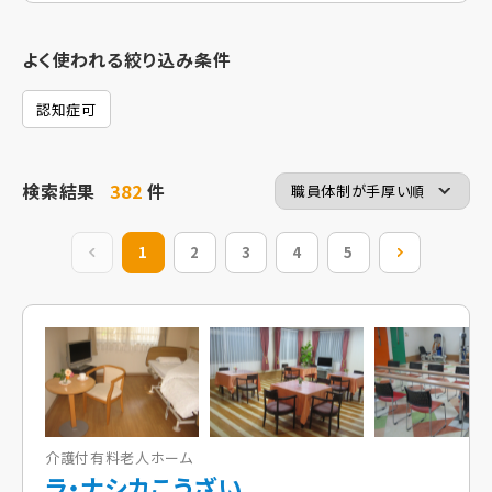
よく使われる絞り込み条件
認知症可
検索結果
382
件
前の20件
1
2
3
4
5
次の20件
介護付有料老人ホーム
ラ・ナシカこうざい