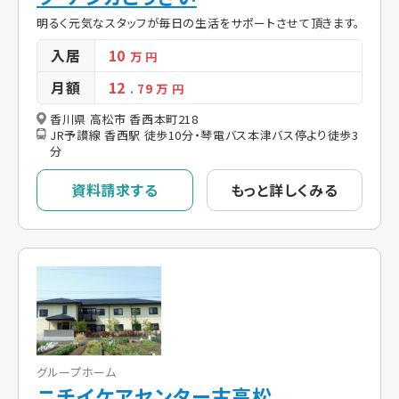
明るく元気なスタッフが毎日の生活をサポートさせて頂きます。
入居
10
万 円
月額
12
. 79
万 円
香川県 高松市 香西本町218
JR予讃線 香西駅 徒歩10分・琴電バス本津バス停より徒歩3
分
資料請求する
もっと詳しくみる
グループホーム
ニチイケアセンター古高松