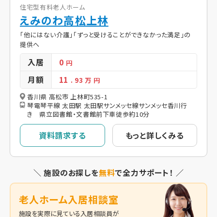
住宅型有料老人ホーム
えみのわ高松上林
「他にはない介護」「ずっと受けることができなかった満足」の
提供へ
入居
0
円
月額
11
. 93
万 円
香川県 高松市 上林町535-1
琴電琴平線 太田駅 太田駅サンメッセ線サンメッセ香川行
き 県立図書館・文書館前下車徒歩約10分
資料請求する
もっと詳しくみる
＼ 施設のお探しを
無料
で全力サポート！ ／
老人ホーム入居相談室
施設を実際に見ている入居相談員が