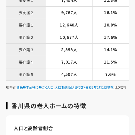
7,494人
12.3％
要支援１
9,767人
16.1％
要支援２
12,640人
20.8％
要介護１
10,677人
17.6％
要介護２
8,595人
14.1％
要介護３
7,017人
11.5％
要介護４
4,597人
7.6％
要介護５
総務省
住民基本台帳に基づく人口、人口動態及び世帯数（令和3年1月1日現在）
より抜粋
香川県の老人ホームの特徴
人口と高齢者割合