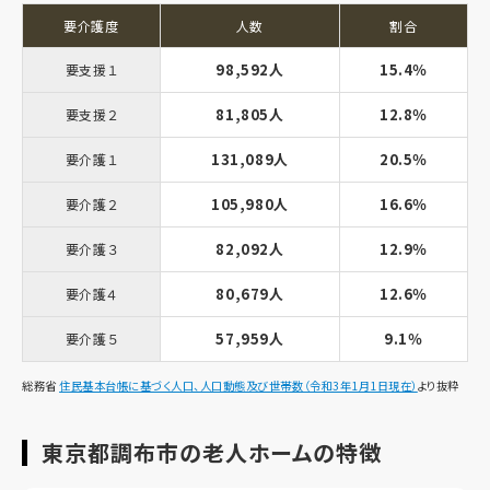
要介護度
人数
割合
98,592人
15.4％
要支援１
81,805人
12.8％
要支援２
131,089人
20.5％
要介護１
105,980人
16.6％
要介護２
82,092人
12.9％
要介護３
80,679人
12.6％
要介護４
57,959人
9.1％
要介護５
総務省
住民基本台帳に基づく人口、人口動態及び世帯数（令和3年1月1日現在）
より抜粋
東京都調布市の老人ホームの特徴