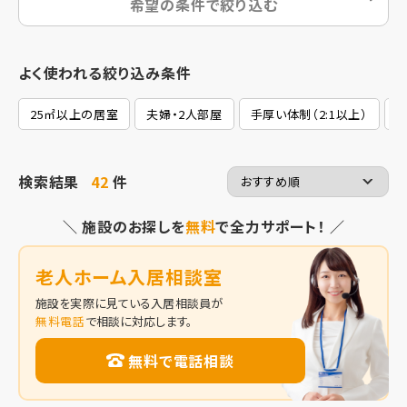
希望の条件で絞り込む
よく使われる絞り込み条件
25㎡以上の居室
夫婦・2人部屋
手厚い体制（2:1以上）
2
検索結果
42
件
＼ 施設のお探しを
無料
で全力サポート！ ／
老人ホーム入居相談室
施設を実際に見ている入居相談員が
無料電話
で相談に対応します。
無料で電話相談