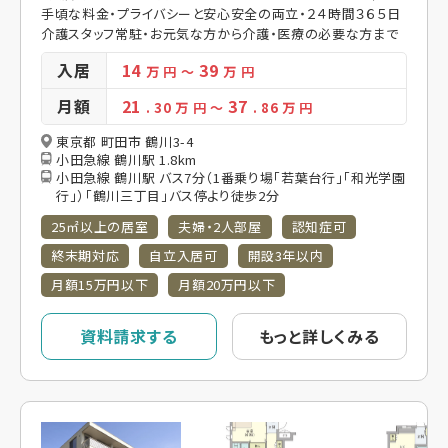
手頃な料金・プライバシーと安心安全の両立・２４時間３６５日
介護スタッフ常駐・お元気な方から介護・医療の必要な方まで
入居
14
39
万 円
～
万 円
月額
21
37
. 30
万 円
～
. 86
万 円
東京都 町田市 鶴川3-4
小田急線 鶴川駅 1.8km
小田急線 鶴川駅 バス7分（1番乗り場「若葉台行」「和光学園
行」）「鶴川三丁目」バス停より徒歩2分
25㎡以上の居室
夫婦・2人部屋
認知症可
終末期対応
自立入居可
開設3年以内
月額15万円以下
月額20万円以下
資料請求する
もっと詳しくみる