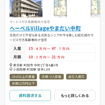
サービス付き高齢者向け住宅
ヘーベルVillageやまだい中町
元気だけど不安もある元気なシニアの今を楽しむ旭化成のサ
ービス付き高齢者向け住宅
入居
15
47
. 6
万 円
～
. 7
万 円
月額
10
21
. 1
万 円
～
万 円
東京都 町田市 中町2丁目4番5号
小田急線 町田駅 徒歩12分
25㎡以上の居室
夫婦・2人部屋
自立入居可
月額15万円以下
資料請求する
もっと詳しくみる