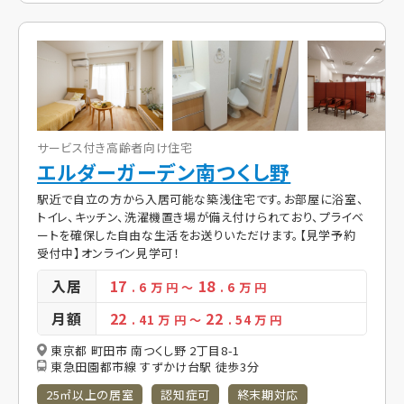
サービス付き高齢者向け住宅
エルダーガーデン南つくし野
駅近で自立の方から入居可能な築浅住宅です。お部屋に浴室、
トイレ、キッチン、洗濯機置き場が備え付けられており、プライベ
ートを確保した自由な生活をお送りいただけます。【見学予約
受付中】オンライン見学可！
入居
17
18
. 6
万 円
～
. 6
万 円
月額
22
22
. 41
万 円
～
. 54
万 円
東京都 町田市 南つくし野 2丁目8-1
東急田園都市線 すずかけ台駅 徒歩3分
25㎡以上の居室
認知症可
終末期対応