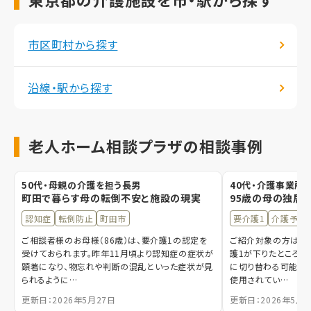
市区町村から探す
沿線・駅から探す
老人ホーム相談プラザの相談事例
50代・母親の介護を担う長男
40代・介護事業所
町田で暮らす母の転倒不安と施設の現実
95歳の母の独居
認知症
転倒防止
町田市
要介護1
介護予防
ご相談者様のお母様（86歳）は、要介護1の認定を
ご紹介対象の方は9
受けておられます。昨年11月頃より認知症の症状が
護1が下りたところと
顕著になり、物忘れや判断の混乱といった症状が見
に切り替わる可能性も
られるように…
使用されてい…
更新日：2026年5月27日
更新日：2026年5月2