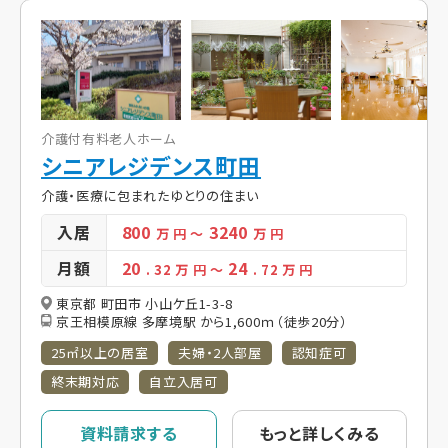
介護付有料老人ホーム
シニアレジデンス町田
介護・医療に包まれたゆとりの住まい
入居
800
3240
万 円
～
万 円
月額
20
24
. 32
万 円
～
. 72
万 円
東京都 町田市 小山ケ丘1-3-8
京王相模原線 多摩境駅 から1,600ｍ（徒歩20分）
25㎡以上の居室
夫婦・2人部屋
認知症可
終末期対応
自立入居可
資料請求する
もっと詳しくみる