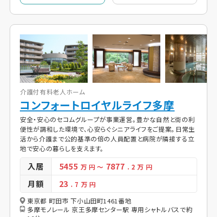
介護付有料老人ホーム
コンフォートロイヤルライフ多摩
安全・安心のセコムグループが事業運営。豊かな自然と街の利
便性が調和した環境で、心安らぐシニアライフをご提案。日常生
活から介護まで公的基準の倍の人員配置と病院が隣接する立
地で安心の暮らしを支えます。
入居
5455
7877
万 円
～
. 2
万 円
月額
23
. 7
万 円
東京都 町田市 下小山田町1461番地
多摩モノレール 京王多摩センター駅 専用シャトルバスで約