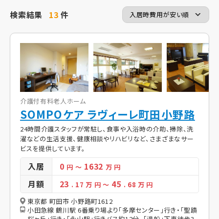
検索結果
13
件
介護付有料老人ホーム
SOMPOケア ラヴィーレ町田小野路
24時間介護スタッフが常駐し、食事や入浴時の介助、掃除、洗
濯などの生活支援、健康相談やリハビリなど、さまざまなサー
ビスを提供しています。
入居
0
1632
円
～
万 円
月額
23
45
. 17
万 円
～
. 68
万 円
東京都 町田市 小野路町1612
小田急線 鶴川駅 6番乗り場より「多摩センター」行き・「聖蹟
桜ヶ丘」行き・「永山駅」行きバス約12分、「湯船」下車徒歩3