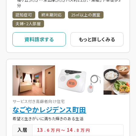
分
認知症可
終末期対応
25㎡以上の居室
夫婦・2人部屋
資料請求する
もっと詳しくみる
サービス付き高齢者向け住宅
なごやかレジデンス町田
希望と生きがいに満ちた輝きのある生活
入居
13
14
. 6
万 円
～
. 8
万 円