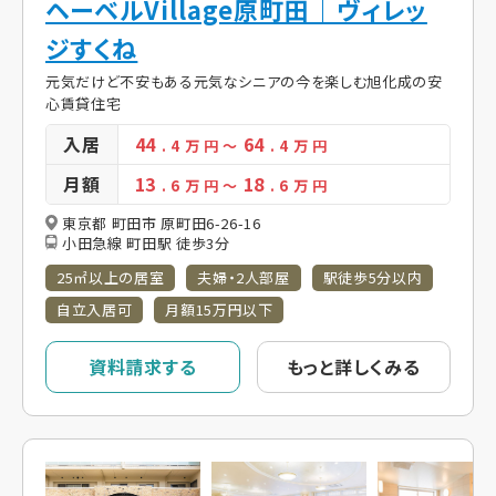
ヘーベルVillage原町田｜ヴィレッ
ジすくね
元気だけど不安もある元気なシニアの今を楽しむ旭化成の安
心賃貸住宅
入居
44
64
. 4
万 円
～
. 4
万 円
月額
13
18
. 6
万 円
～
. 6
万 円
東京都 町田市 原町田6-26-16
小田急線 町田駅 徒歩3分
25㎡以上の居室
夫婦・2人部屋
駅徒歩5分以内
自立入居可
月額15万円以下
資料請求する
もっと詳しくみる