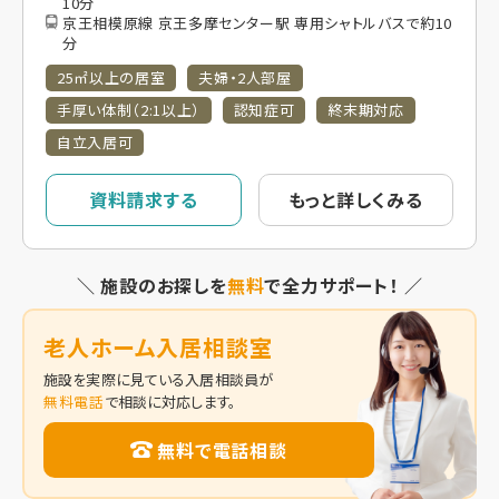
10分
京王相模原線 京王多摩センター駅 専用シャトルバスで約10
分
25㎡以上の居室
夫婦・2人部屋
手厚い体制（2:1以上）
認知症可
終末期対応
自立入居可
資料請求する
もっと詳しくみる
＼ 施設のお探しを
無料
で全力サポート！ ／
老人ホーム入居相談室
施設を実際に見ている入居相談員が
無料電話
で相談に対応します。
無料で電話相談