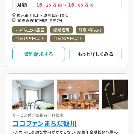
月額
16
16
. 25
万 円
～
. 85
万 円
東京都 町田市 原町田3-19-1
JR横浜線 町田駅 徒歩7分
25㎡以上の居室
認知症可
開設3年以内
月額15万円以下
月額20万円以下
資料請求する
もっと詳しくみる
サービス付き高齢者向け住宅
ココファンまちだ鶴川
・入居時に高額な費用がかからない・厚生年金受給額水準の