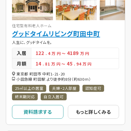
住宅型有料老人ホーム
グッドタイムリビング町田中町
人生に、グッドタイムを。
入居
122
4189
. 4
万 円
～
万 円
月額
14
45
. 81
万 円
～
. 94
万 円
東京都 町田市 中町1-21-20
小田急線 町田駅 より徒歩約8分（約630ｍ）
25㎡以上の居室
夫婦・2人部屋
認知症可
終末期対応
自立入居可
資料請求する
もっと詳しくみる