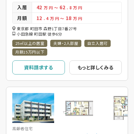
入居
42
62
万 円
～
. 8
万 円
月額
12
18
. 4
万 円
～
万 円
東京都 町田市 森野1丁目7番27号
小田急線 町田駅 徒歩6分
25㎡以上の居室
夫婦・2人部屋
自立入居可
月額15万円以下
資料請求する
もっと詳しくみる
高齢者住宅