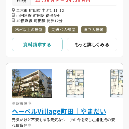
月額
21
24
. 36
万 円
～
. 35
万 円
東京都 町田市 中町1-11-12
小田急線 町田駅 徒歩8分
JR横浜線 町田駅 徒歩12分
25㎡以上の居室
夫婦・2人部屋
自立入居可
資料請求する
もっと詳しくみる
高齢者住宅
ヘーベルVillage町田｜やまだい
元気だけど不安もある元気なシニアの今を楽しむ旭化成の安
心賃貸住宅