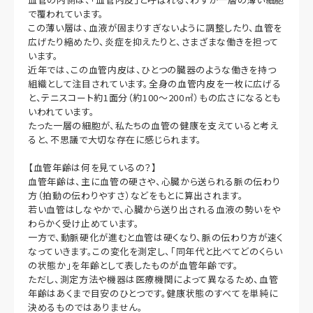
で覆われています。
この薄い層は、血液が固まりすぎないように調整したり、血管を
広げたり縮めたり、炎症を抑えたりと、さまざまな働きを担って
います。
近年では、この血管内皮は、ひとつの臓器のような働きを持つ
組織として注目されています。全身の血管内皮を一枚に広げる
と、テニスコート約1面分（約100〜200㎡）もの広さになるとも
いわれています。
たった一層の細胞が、私たちの血管の健康を支えていると考え
ると、不思議で大切な存在に感じられます。
【血管年齢は何を見ているの？】
血管年齢は、主に血管の硬さや、心臓から送られる脈の伝わり
方（拍動の伝わりやすさ）などをもとに算出されます。
若い血管はしなやかで、心臓から送り出される血液の勢いをや
わらかく受け止めています。
一方で、動脈硬化が進むと血管は硬くなり、脈の伝わり方が速く
なっていきます。この変化を測定し、「同年代と比べてどのくらい
の状態か」を年齢として表したものが血管年齢です。
ただし、測定方法や機器は医療機関によって異なるため、血管
年齢はあくまで目安のひとつです。健康状態のすべてを単純に
決めるものではありません。