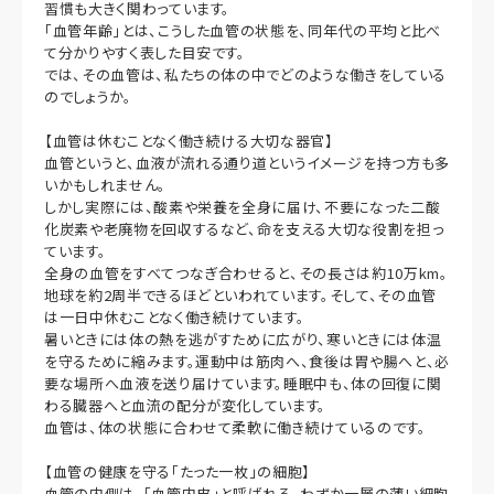
習慣も大きく関わっています。
「血管年齢」とは、こうした血管の状態を、同年代の平均と比べ
て分かりやすく表した目安です。
では、その血管は、私たちの体の中でどのような働きをしている
のでしょうか。
【血管は休むことなく働き続ける大切な器官】
血管というと、血液が流れる通り道というイメージを持つ方も多
いかもしれません。
しかし実際には、酸素や栄養を全身に届け、不要になった二酸
化炭素や老廃物を回収するなど、命を支える大切な役割を担っ
ています。
全身の血管をすべてつなぎ合わせると、その長さは約10万km。
地球を約2周半できるほどといわれています。そして、その血管
は一日中休むことなく働き続けています。
暑いときには体の熱を逃がすために広がり、寒いときには体温
を守るために縮みます。運動中は筋肉へ、食後は胃や腸へと、必
要な場所へ血液を送り届けています。睡眠中も、体の回復に関
わる臓器へと血流の配分が変化しています。
血管は、体の状態に合わせて柔軟に働き続けているのです。
【血管の健康を守る「たった一枚」の細胞】
血管の内側は、「血管内皮」と呼ばれる、わずか一層の薄い細胞