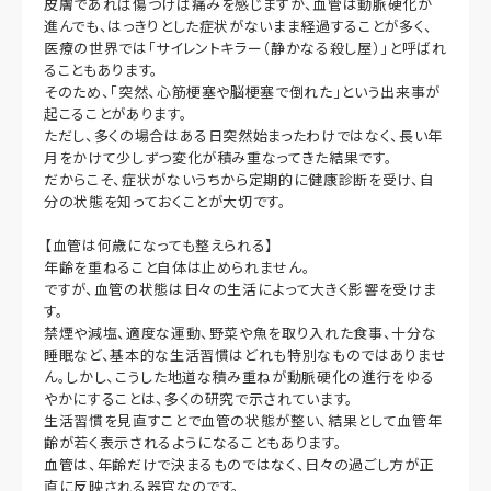
皮膚であれば傷つけば痛みを感じますが、血管は動脈硬化が
進んでも、はっきりとした症状がないまま経過することが多く、
医療の世界では「サイレントキラー（静かなる殺し屋）」と呼ばれ
ることもあります。
そのため、「突然、心筋梗塞や脳梗塞で倒れた」という出来事が
起こることがあります。
ただし、多くの場合はある日突然始まったわけではなく、長い年
月をかけて少しずつ変化が積み重なってきた結果です。
だからこそ、症状がないうちから定期的に健康診断を受け、自
分の状態を知っておくことが大切です。
【血管は何歳になっても整えられる】
年齢を重ねること自体は止められません。
ですが、血管の状態は日々の生活によって大きく影響を受けま
す。
禁煙や減塩、適度な運動、野菜や魚を取り入れた食事、十分な
睡眠など、基本的な生活習慣はどれも特別なものではありませ
ん。しかし、こうした地道な積み重ねが動脈硬化の進行をゆる
やかにすることは、多くの研究で示されています。
生活習慣を見直すことで血管の状態が整い、結果として血管年
齢が若く表示されるようになることもあります。
血管は、年齢だけで決まるものではなく、日々の過ごし方が正
直に反映される器官なのです。