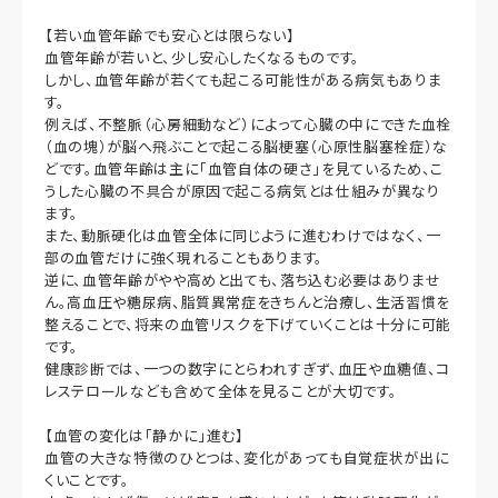
【若い血管年齢でも安心とは限らない】
血管年齢が若いと、少し安心したくなるものです。
しかし、血管年齢が若くても起こる可能性がある病気もありま
す。
例えば、不整脈（心房細動など）によって心臓の中にできた血栓
（血の塊）が脳へ飛ぶことで起こる脳梗塞（心原性脳塞栓症）な
どです。血管年齢は主に「血管自体の硬さ」を見ているため、こ
うした心臓の不具合が原因で起こる病気とは仕組みが異なり
ます。
また、動脈硬化は血管全体に同じように進むわけではなく、一
部の血管だけに強く現れることもあります。
逆に、血管年齢がやや高めと出ても、落ち込む必要はありませ
ん。高血圧や糖尿病、脂質異常症をきちんと治療し、生活習慣を
整えることで、将来の血管リスクを下げていくことは十分に可能
です。
健康診断では、一つの数字にとらわれすぎず、血圧や血糖値、コ
レステロールなども含めて全体を見ることが大切です。
【血管の変化は「静かに」進む】
血管の大きな特徴のひとつは、変化があっても自覚症状が出に
くいことです。