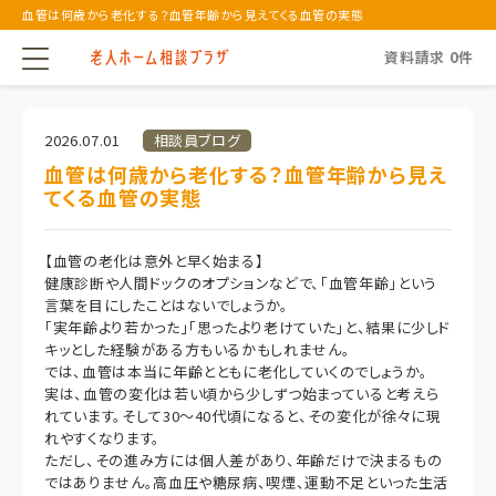
血管は何歳から老化する？血管年齢から見えてくる血管の実態
資料請求
0
件
2026.07.01
相談員ブログ
血管は何歳から老化する？血管年齢から見え
てくる血管の実態
【血管の老化は意外と早く始まる】
健康診断や人間ドックのオプションなどで、「血管年齢」という
言葉を目にしたことはないでしょうか。
「実年齢より若かった」「思ったより老けていた」と、結果に少しド
キッとした経験がある方もいるかもしれません。
では、血管は本当に年齢とともに老化していくのでしょうか。
実は、血管の変化は若い頃から少しずつ始まっていると考えら
れています。そして30～40代頃になると、その変化が徐々に現
れやすくなります。
ただし、その進み方には個人差があり、年齢だけで決まるもの
ではありません。高血圧や糖尿病、喫煙、運動不足といった生活