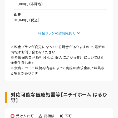
55,000円（非課税）
食費
81,840円（税込）
償却
料金プランの詳細を
初期償却
※料金プランが変更になっている場合がありますので、最新の
想定居住期間（償却年月数）
情報はお問い合わせください
※介護保険自己負担分など、個人にかかる費用については別
その他事項
途発生致します
※食費については契約内容によって実際の請求金額とは異な
居室タイプ
る場合があります
全室個室
定員
対応可能な医療処置等【ニチイホーム はるひ
1名
野】
受け入れ可
要相談
不可