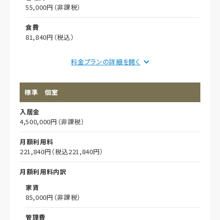
55,000円（非課税）
食費
81,840円（税込）
償却
料金プランの詳細を
初期償却
標準 個室
想定居住期間（償却年月数）
入居金
その他事項
4,500,000円（非課税）
居室タイプ
月額利用料
全室個室
221,840円（税込221,840円）
定員
月額利用料内訳
1名
家賃
85,000円（非課税）
管理費