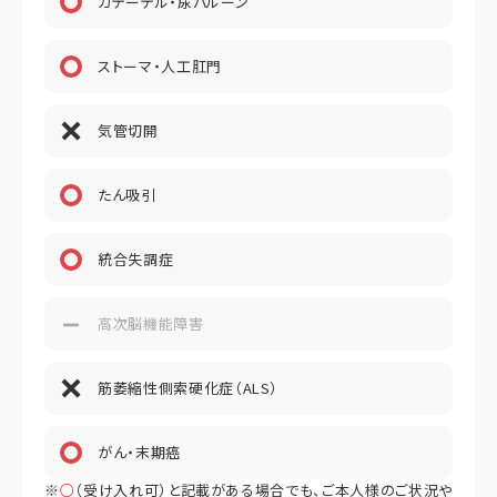
カテーテル・尿バルーン
ストーマ・人工肛門
気管切開
たん吸引
統合失調症
高次脳機能障害
筋萎縮性側索硬化症（ALS）
がん・末期癌
※
○
（受け入れ可）と記載がある場合でも、ご本人様のご状況や