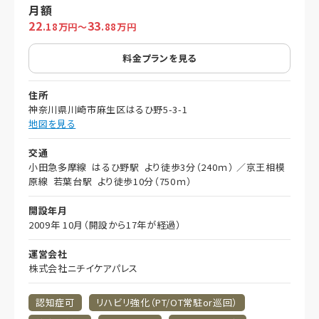
月額
22
33
.18万円～
.88万円
料金プランを見る
住所
神奈川県川崎市麻生区はるひ野5-3-1
地図を見る
交通
小田急多摩線 はるひ野駅 より徒歩3分（240ｍ） ／京王相模
原線 若葉台駅 より徒歩10分（750ｍ）
開設年月
2009年 10月（開設から17年が経過）
運営会社
株式会社ニチイケアパレス
認知症可
リハビリ強化（PT/OT常駐or巡回）