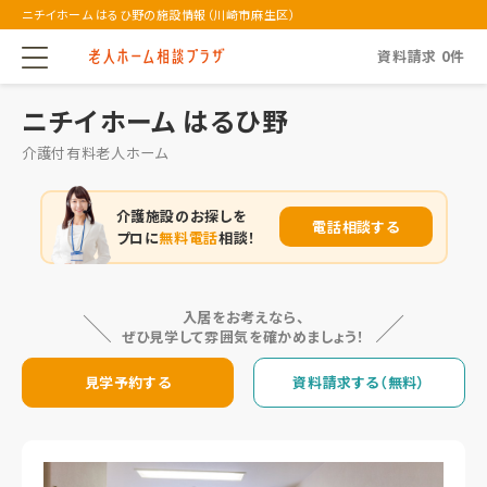
ニチイホーム はるひ野の施設情報（川崎市麻生区）
資料請求
0
件
ニチイホーム はるひ野
介護付有料老人ホーム
介護施設のお探しを
電話相談する
プロに
無料電話
相談！
入居をお考えなら、
ぜひ見学して雰囲気を確かめましょう！
見学予約する
資料請求する（無料）