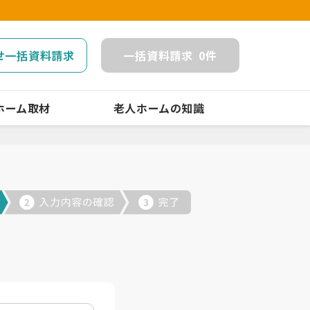
せ一括資料請求
一括
資料請求
0
件
ホーム取材
老人ホームの知識