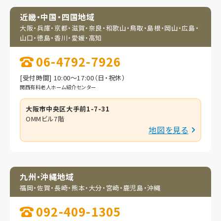
近畿・中国・四国地域
大阪・兵庫・京都・滋賀・
奈良・和歌山・鳥取・
島根・岡山・広島・
山口・
徳島・香川・愛媛・高知
06-4792-7926
[受付時間] 10:00～17:00（日・祝休）
関西有料老人ホーム紹介センター
大阪市中央区大手前1-7-31
OMMビル7階
地図を見る
九州・沖縄地域
福岡・佐賀・長崎・熊本・
大分・宮崎・鹿児島・
沖縄
092-409-1305