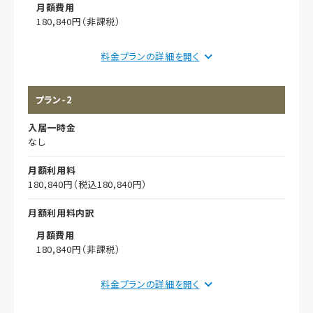
月額費用
180,840円（非課税）
償却
料金プランの詳細を
初期償却
プラン-2
想定居住期間（償却年月数）
入居一時金
その他事項
なし
居室広さ
月額利用料
15.69 ㎡
180,840円（税込180,840円）
月額利用料内訳
月額費用
180,840円（非課税）
償却
料金プランの詳細を
初期償却