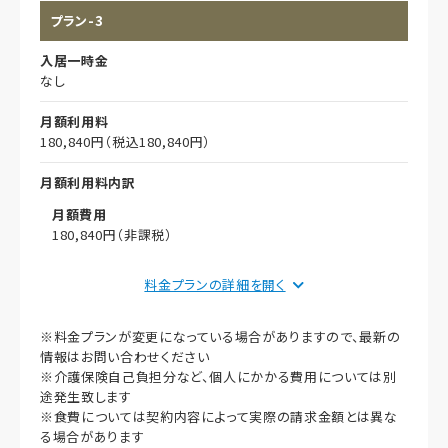
プラン-3
想定居住期間（償却年月数）
入居一時金
その他事項
なし
月額利用料
180,840円（税込180,840円）
月額利用料内訳
月額費用
180,840円（非課税）
償却
料金プランの詳細を
初期償却
※料金プランが変更になっている場合がありますので、最新の
想定居住期間（償却年月数）
情報はお問い合わせください
※介護保険自己負担分など、個人にかかる費用については別
その他事項
途発生致します
※食費については契約内容によって実際の請求金額とは異な
る場合があります