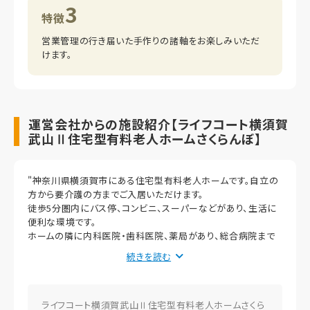
3
特徴
営業管理の行き届いた手作りの諸軸をお楽しみいただ
けます。
運営会社からの施設紹介【ライフコート横須賀
武山Ⅱ住宅型有料老人ホームさくらんぼ】
"神奈川県横須賀市にある住宅型有料老人ホームです。自立の
方から要介護の方までご入居いただけます。
徒歩5分圏内にバス停、コンビニ、スーパーなどがあり、生活に
便利な環境です。
ホームの隣に内科医院・歯科医院、薬局があり、総合病院まで
もバスで約15分と、医療機関へのアクセスに恵まれた立地にあ
続きを読む
ります。
介護が必要な場合は、併設の訪問介護や他法人デイサービス
をご利用いただけます。
全室個室の居室には、洗面・トイレ、介護ベッドなどを標準装備
ライフコート横須賀武山Ⅱ住宅型有料老人ホームさくら