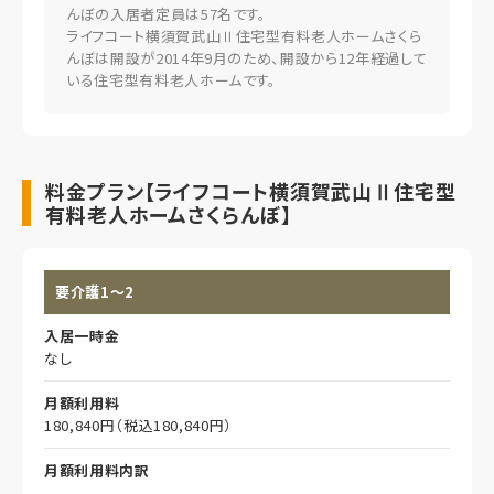
しています。
んぼの入居者定員は57名です。
明るく開放的なダイニングルームでは、他の入居者様とご一緒
ライフコート横須賀武山Ⅱ住宅型有料老人ホームさくら
に憩いのひと時やお食事をお楽しみいただけます。
んぼは開設が2014年9月のため、開設から12年経過して
寝たきりの方にも安心してご入浴いただけるように、機械浴室
いる住宅型有料老人ホームです。
を完備しています。ゆったりとおくつろぎいただける個浴室もご
用意しています。
四季折々のイベントやボランティアによる催し物、地域のお祭り
への参加など、笑顔になっていただける企画を多数実施してい
料金プラン【ライフコート横須賀武山Ⅱ住宅型
ます。"
有料老人ホームさくらんぼ】
要介護1～2
入居一時金
なし
月額利用料
180,840円（税込180,840円）
月額利用料内訳