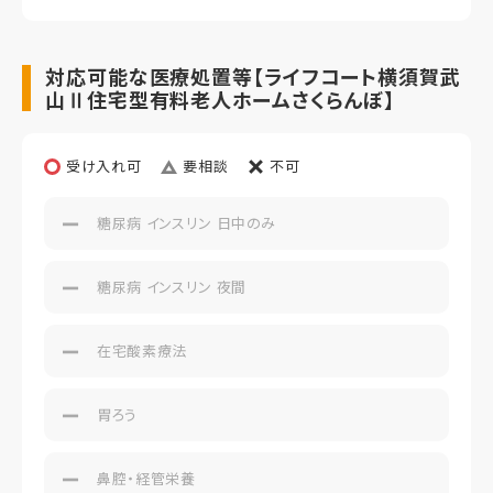
対応可能な医療処置等【ライフコート横須賀武
山Ⅱ住宅型有料老人ホームさくらんぼ】
受け入れ可
要相談
不可
糖尿病 インスリン 日中のみ
糖尿病 インスリン 夜間
在宅酸素療法
胃ろう
鼻腔・経管栄養