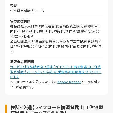
類型
住宅型有料老人ホーム
協力医療機関
社会福祉法人日本医療伝道会 総合病院衣笠病院 診療科目：
内科/小児科/外科/整形外科/神経科/精神科/皮膚科/泌尿器
科/婦人科/眼科
公益社団法人 地域医療振興協会横須賀市立市民病院 診療科
目：内科/呼吸器科/消化器内科/腎臓内科/循環器内科/神経内
科
重要事項説明書
サービス付き高齢者向け住宅「ライフコート横須賀武山Ⅱ住宅
型有料老人ホームさくらんぼ」の重要事項説明書をダウンロー
ドする
※PDFファイルを見るためには、
Adobe Reader
という無料ソ
フトが必要です。
住所・交通【ライフコート横須賀武山Ⅱ住宅型
有料老人ホームさくらんぼ】