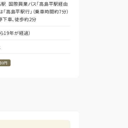
馬駅 国際興業バス「高島平駅経由
は「高島平駅行」（乗車時間約7分）
停下車、徒歩約2分
から19年が経過）
社
用0円