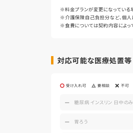
想定居住期
※料金プランが変更になっている
※介護保険自己負担分など、個人
その他事項
※食費については契約内容によっ
対応可能な医療処置等【
受け入れ可
要相談
不可
糖尿病 インスリン 日中の
胃ろう