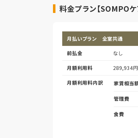
料金プラン【SOMPO
月払いプラン 全室共通
前払金
なし
月額利用料
289,934
月額利用料内訳
家賃相当
管理費
食費
償却
初期償却