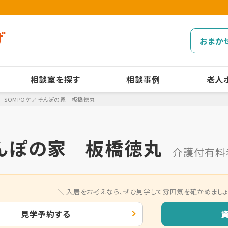
おまか
相談室を探す
相談事例
老人
SOMPOケア そんぽの家 板橋徳丸
そんぽの家 板橋徳丸
介護付有料
入居をお考えなら、
ぜひ見学して雰囲気を確かめましょ
見学予約する