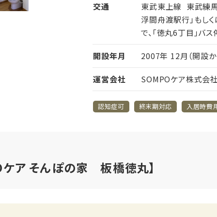
交通
東武東上線 東武練
浮間舟渡駅行」もしく
で、「徳丸6丁目」バス
開設年月
2007年 12月（開設
運営会社
SOMPOケア株式会
認知症可
終末期対応
入居時費
POケア そんぽの家 板橋徳丸】