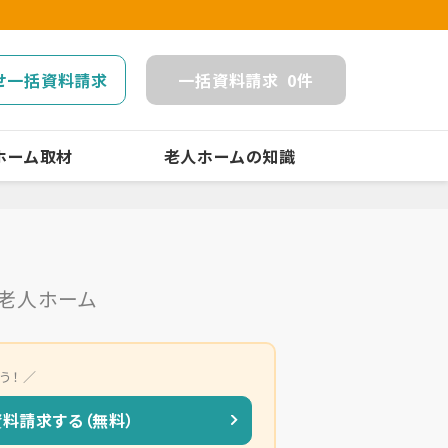
せ一括資料請求
一括
資料請求
0
件
ホーム取材
老人ホームの知識
老人ホーム
う！
資料請求する（無料）