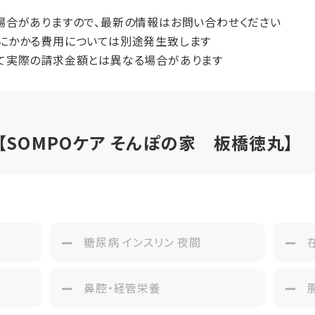
間（償却年月数）
場合がありますので、最新の情報はお問い合わせください
にかかる費用については別途発生致します
て実際の請求金額とは異なる場合があります
SOMPOケア そんぽの家 板橋徳丸】
み
糖尿病 インスリン 夜間
鼻腔・経管栄養