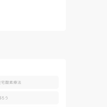
在宅酸素療法
腸ろう