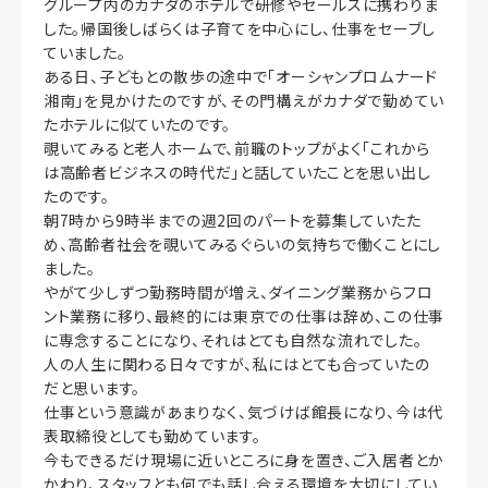
グループ内のカナダのホテルで研修やセールスに携わりま
した。帰国後しばらくは子育てを中心にし、仕事をセーブし
ていました。
ある日、子どもとの散歩の途中で「オーシャンプロムナード
湘南」を見かけたのですが、その門構えがカナダで勤めてい
たホテルに似ていたのです。
覗いてみると老人ホームで、前職のトップがよく「これから
は高齢者ビジネスの時代だ」と話していたことを思い出し
たのです。
朝7時から9時半までの週2回のパートを募集していたた
め、高齢者社会を覗いてみるぐらいの気持ちで働くことにし
ました。
やがて少しずつ勤務時間が増え、ダイニング業務からフロ
ント業務に移り、最終的には東京での仕事は辞め、この仕事
に専念することになり、それはとても自然な流れでした。
人の人生に関わる日々ですが、私にはとても合っていたの
だと思います。
仕事という意識があまりなく、気づけば館長になり、今は代
表取締役としても勤めています。
今もできるだけ現場に近いところに身を置き、ご入居者とか
かわり、スタッフとも何でも話し合える環境を大切にしてい