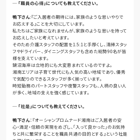
─
「職員の心得」についても教えてください。
鴨下さん
:『ご入居者の期待には、家族のような思いやりで
お応えする』ことを大切にしています。
私たちはご家族になれませんが、家族のような思いを持って
お応えしたいと考えています。
そのため介護スタッフの配置を1.5:1と手厚くし、清掃スタッ
フやドライバー、ダイニングスタッフも含めた総勢90名が皆
様を支えています。
鵠沼海岸は立地的にも大変恵まれているのですよ。
湘南エリアは子育て世代にも人気の高い地域であり、優秀
で気配りのできるスタッフが多く揃っています。
時短勤務のパートスタッフや夜警スタッフも、人柄の良い人
が多く、地域の支えを強く感じています。
─
「社是」についても教えてください。
鴨下さん
：『オーシャンプロムナード湘南はご入居者の安
心・満足・信頼の実現をめざし、「入って良かった」のお気持
ちと共に繁栄することを職員共通の目的とする』という社是