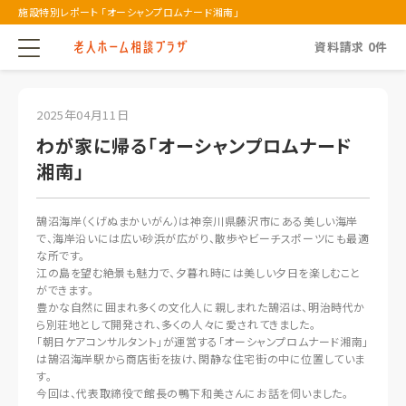
施設特別レポート 「オーシャンプロムナード湘南」
資料請求
0
件
2025年04月11日
わが家に帰る「オーシャンプロムナード
湘南」
鵠沼海岸（くげぬまかいがん）は神奈川県藤沢市にある美しい海岸
で、海岸沿いには広い砂浜が広がり、散歩やビーチスポーツにも最適
な所です。
江の島を望む絶景も魅力で、夕暮れ時には美しい夕日を楽しむこと
ができます。
豊かな自然に囲まれ多くの文化人に親しまれた鵠沼は、明治時代か
ら別荘地として開発され、多くの人々に愛されてきました。
「朝日ケアコンサルタント」が運営する「オーシャンプロムナード湘南」
は鵠沼海岸駅から商店街を抜け、閑静な住宅街の中に位置していま
す。
今回は、代表取締役で館長の鴨下和美さんにお話を伺いました。