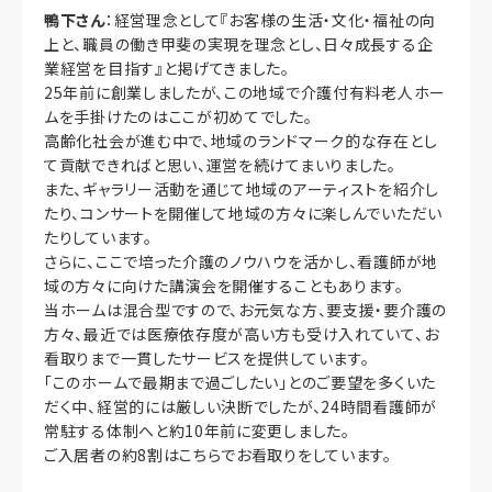
鴨下さん
：経営理念として『お客様の生活・文化・福祉の向
上と、職員の働き甲斐の実現を理念とし、日々成長する企
業経営を目指す』と掲げてきました。
25年前に創業しましたが、この地域で介護付有料老人ホー
ムを手掛けたのはここが初めてでした。
高齢化社会が進む中で、地域のランドマーク的な存在とし
て貢献できればと思い、運営を続けてまいりました。
また、ギャラリー活動を通じて地域のアーティストを紹介し
たり、コンサートを開催して地域の方々に楽しんでいただい
たりしています。
さらに、ここで培った介護のノウハウを活かし、看護師が地
域の方々に向けた講演会を開催することもあります。
当ホームは混合型ですので、お元気な方、要支援・要介護の
方々、最近では医療依存度が高い方も受け入れていて、お
看取りまで一貫したサービスを提供しています。
「このホームで最期まで過ごしたい」とのご要望を多くいた
だく中、経営的には厳しい決断でしたが、24時間看護師が
常駐する体制へと約10年前に変更しました。
ご入居者の約8割はこちらでお看取りをしています。