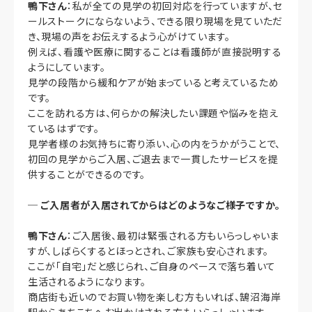
鴨下さん
：私が全ての見学の初回対応を行っていますが、セ
ールストークにならないよう、できる限り現場を見ていただ
き、現場の声をお伝えするよう心がけています。
例えば、看護や医療に関することは看護師が直接説明する
ようにしています。
見学の段階から緩和ケアが始まっていると考えているため
です。
ここを訪れる方は、何らかの解決したい課題や悩みを抱え
ているはずです。
見学者様のお気持ちに寄り添い、心の内をうかがうことで、
初回の見学からご入居、ご退去まで一貫したサービスを提
供することができるのです。
─
ご入居者が入居されてからはどのようなご様子ですか。
鴨下さん
：ご入居後、最初は緊張される方もいらっしゃいま
すが、しばらくするとほっとされ、ご家族も安心されます。
ここが「自宅」だと感じられ、ご自身のペースで落ち着いて
生活されるようになります。
商店街も近いのでお買い物を楽しむ方もいれば、鵠沼海岸
駅からあちこちへお出かけされる方もいらっしゃいます。