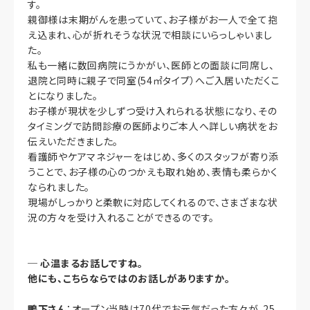
す。
親御様は末期がんを患っていて、お子様がお一人で全て抱
え込まれ、心が折れそうな状況で相談にいらっしゃいまし
た。
私も一緒に数回病院にうかがい、医師との面談に同席し、
退院と同時に親子で同室(54㎡タイプ）へご入居いただくこ
とになりました。
お子様が現状を少しずつ受け入れられる状態になり、その
タイミングで訪問診療の医師よりご本人へ詳しい病状をお
伝えいただきました。
看護師やケアマネジャーをはじめ、多くのスタッフが寄り添
うことで、お子様の心のつかえも取れ始め、表情も柔らかく
なられました。
現場がしっかりと柔軟に対応してくれるので、さまざまな状
況の方々を受け入れることができるのです。
─
心温まるお話しですね。
他にも、こちらならではのお話しがありますか。
鴨下さん
：オープン当時は70代でお元気だった方々が、25