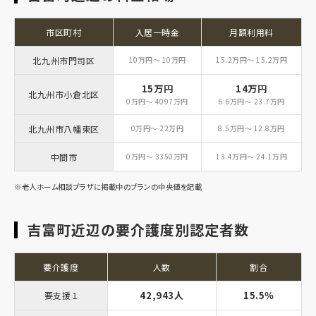
市区町村
入居一時金
月額利用料
北九州市門司区
10万円～ 10万円
15.2万円～ 15.2万円
15万円
14万円
北九州市小倉北区
0万円～ 4097万円
6.6万円～ 23.7万円
北九州市八幡東区
0万円～ 22万円
8.5万円～ 12.8万円
中間市
0万円～ 3350万円
13.4万円～ 24.1万円
※老人ホーム相談プラザに掲載中のプランの中央値を記載
吉富町近辺の要介護度別認定者数
要介護度
人数
割合
42,943人
15.5％
要支援１