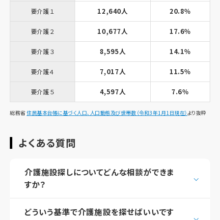
12,640人
20.8％
要介護１
10,677人
17.6％
要介護２
8,595人
14.1％
要介護３
7,017人
11.5％
要介護４
4,597人
7.6％
要介護５
総務省
住民基本台帳に基づく人口、人口動態及び世帯数（令和3年1月1日現在）
より抜粋
よくある質問
介護施設探しについてどんな相談ができま
すか？
どういう基準で介護施設を探せばいいです