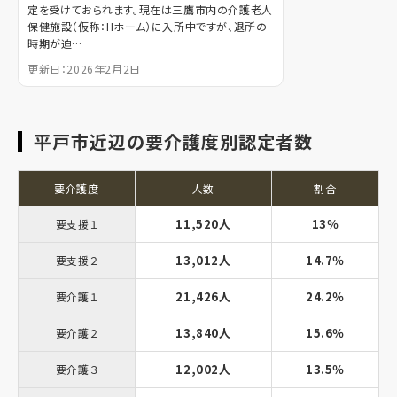
定を受けておられます。現在は三鷹市内の介護老人
保健施設（仮称：Hホーム）に入所中ですが、退所の
時期が迫…
更新日：2026年2月2日
平戸市近辺の要介護度別認定者数
要介護度
人数
割合
11,520人
13％
要支援１
13,012人
14.7％
要支援２
21,426人
24.2％
要介護１
13,840人
15.6％
要介護２
12,002人
13.5％
要介護３