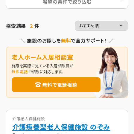
希望の条件で絞り込む
検索結果
2
件
＼ 施設のお探しを
無料
で全力サポート！ ／
老人ホーム入居相談室
施設を実際に見ている入居相談員が
無料電話
で相談に対応します。
無料で電話相談
介護老人保健施設
介護療養型老人保健施設 のぞみ