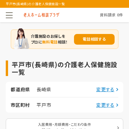
平戸市(長崎県)の介護老人保健施設一覧
資料請求
0
件
介護施設のお探しを
電話相談する
プロに
無料電話
相談！
平戸市(長崎県)の介護老人保健施設
一覧
都道府県
長崎県
変更する
市区町村
平戸市
変更する
入居費用・月額費用・こだわり条件