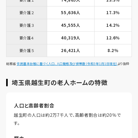
55,636人
17.3％
要介護２
45,555人
14.2％
要介護３
40,319人
12.6％
要介護４
26,421人
8.2％
要介護５
総務省
住民基本台帳に基づく人口、人口動態及び世帯数（令和3年1月1日現在）
より抜粋
埼玉県越生町の老人ホームの特徴
人口と高齢者割合
越生町の人口は約2万7千人で、高齢者割合は約20％で
す。