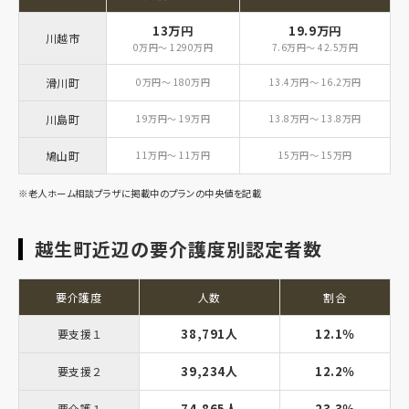
13万円
19.9万円
川越市
0万円～ 1290万円
7.6万円～ 42.5万円
滑川町
0万円～ 180万円
13.4万円～ 16.2万円
川島町
19万円～ 19万円
13.8万円～ 13.8万円
鳩山町
11万円～ 11万円
15万円～ 15万円
※老人ホーム相談プラザに掲載中のプランの中央値を記載
越生町近辺の要介護度別認定者数
要介護度
人数
割合
38,791人
12.1％
要支援１
39,234人
12.2％
要支援２
74,865人
23.3％
要介護１