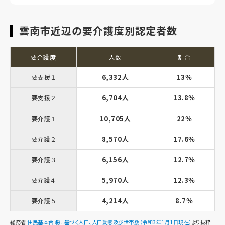
雲南市近辺の要介護度別認定者数
要介護度
人数
割合
6,332人
13％
要支援１
6,704人
13.8％
要支援２
10,705人
22％
要介護１
8,570人
17.6％
要介護２
6,156人
12.7％
要介護３
5,970人
12.3％
要介護４
4,214人
8.7％
要介護５
総務省
住民基本台帳に基づく人口、人口動態及び世帯数（令和3年1月1日現在）
より抜粋