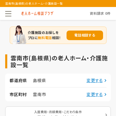
雲南市(島根県)の老人ホーム・介護施設一覧
資料請求
0
件
介護施設のお探しを
電話相談する
プロに
無料電話
相談！
雲南市(島根県)の老人ホーム・介護施
設一覧
都道府県
島根県
変更する
市区町村
雲南市
変更する
入居費用・月額費用・こだわり条件