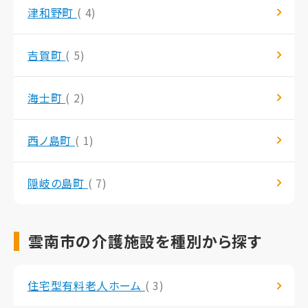
津和野町
( 4)
吉賀町
( 5)
海士町
( 2)
西ノ島町
( 1)
隠岐の島町
( 7)
雲南市の介護施設を種別から探す
住宅型有料老人ホーム
( 3)