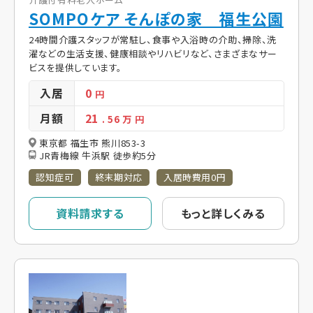
SOMPOケア そんぽの家 福生公園
24時間介護スタッフが常駐し、食事や入浴時の介助、掃除、洗
濯などの生活支援、健康相談やリハビリなど、さまざまなサー
ビスを提供しています。
入居
0
円
月額
21
. 56
万 円
東京都 福生市 熊川853-3
JR青梅線 牛浜駅 徒歩約5分
認知症可
終末期対応
入居時費用0円
資料請求する
もっと詳しくみる