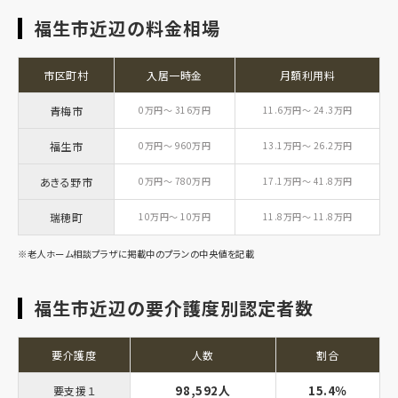
福生市近辺の料金相場
市区町村
入居一時金
月額利用料
青梅市
0万円～ 316万円
11.6万円～ 24.3万円
福生市
0万円～ 960万円
13.1万円～ 26.2万円
あきる野市
0万円～ 780万円
17.1万円～ 41.8万円
瑞穂町
10万円～ 10万円
11.8万円～ 11.8万円
※老人ホーム相談プラザに掲載中のプランの中央値を記載
福生市近辺の要介護度別認定者数
要介護度
人数
割合
98,592人
15.4％
要支援１