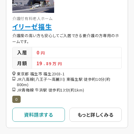
介護付有料老人ホーム
イリーゼ福生
介護度の高い方も安心してご入居できる要介護の方専用のホ
ームです。
入居
0
円
月額
19
. 89
万 円
東京都 福生市 福生2303-1
JR八高線(八王子～高麗川) 東福生駅 徒歩約10分(約
800m)
JR青梅線 牛浜駅 徒歩約13分(約1km)
0
資料請求する
もっと詳しくみる