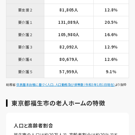
81,805人
12.8％
要支援２
131,089人
20.5％
要介護１
105,980人
16.6％
要介護２
82,092人
12.9％
要介護３
80,679人
12.6％
要介護４
57,959人
9.1％
要介護５
総務省
住民基本台帳に基づく人口、人口動態及び世帯数（令和3年1月1日現在）
より抜粋
東京都福生市の老人ホームの特徴
人口と高齢者割合
福生市の人口は約20万人で、高齢者割合は約20％です。