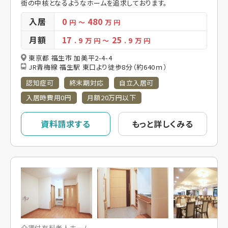
街の中核となるようなホームを追求しております。
入居
0
480
円
～
万 円
月額
17
25
. 9
万 円
～
. 9
万 円
東京都 福生市 加美平2-4-4
JR青梅線 福生駅 東口より徒歩8分（約640ｍ）
認知症可
終末期対応
自立入居可
入居時費用0円
月額20万円以下
資料請求する
もっと詳しくみる
介護付有料老人ホーム