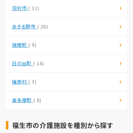
羽村市
( 11)
あきる野市
( 26)
瑞穂町
( 9)
日の出町
( 14)
檜原村
( 3)
奥多摩町
( 6)
福生市の介護施設を種別から探す