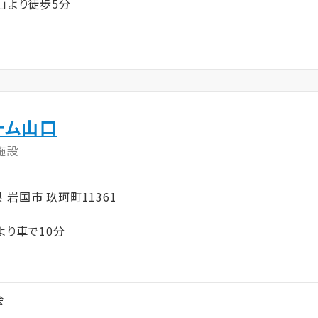
」より徒歩5分
ーム山口
施設
口県 岩国市 玖珂町11361
より車で10分
会