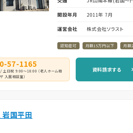
交通
JR山陽本線(岩国～門
開設年月
2011年 7月
運営会社
株式会社ソラスト
認知症可
月額15万円以下
月額
0-57-1165
資料請求する
 / 土日祝 9:00～18:00 （老人ホーム相
ザ 入居相談室）
 岩国平田
ム