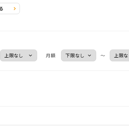
る
月額
～