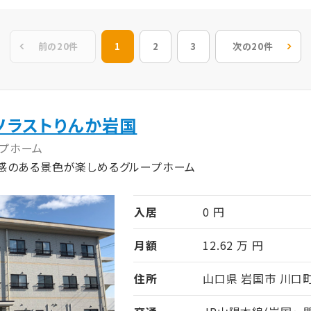
前の20件
1
2
3
次の20件
ソラストりんか岩国
プホーム
感のある景色が楽しめるグループホーム
入居
0 円
月額
12.62 万 円
住所
山口県 岩国市 川口町1