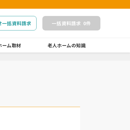
せ一括資料請求
一括
資料請求
0
件
ホーム取材
老人ホームの知識