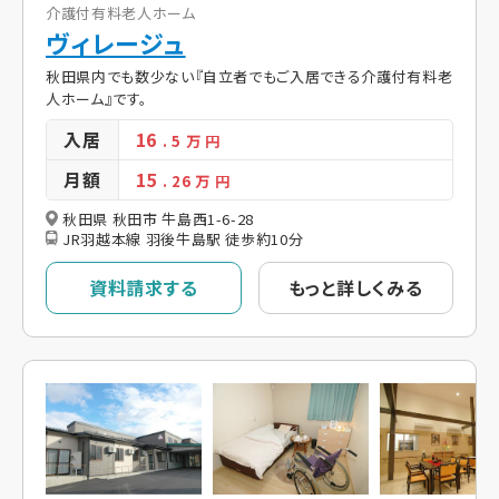
介護付有料老人ホーム
ヴィレージュ
秋田県内でも数少ない『自立者でもご入居できる介護付有料老
人ホーム』です。
入居
16
. 5
万 円
月額
15
. 26
万 円
秋田県 秋田市 牛島西1-6-28
JR羽越本線 羽後牛島駅 徒歩約10分
資料請求する
もっと詳しくみる