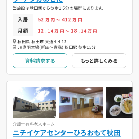
当施設は秋田駅から徒歩１５分の場所にあります。
入居
52
412
万 円
～
万 円
月額
12
18
. 14
万 円
～
. 14
万 円
秋田県 秋田市 東通4-4-13
JR奥羽本線(新庄～青森) 秋田駅 徒歩15分
資料請求する
もっと詳しくみる
介護付有料老人ホーム
ニチイケアセンターひろおもて秋田