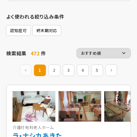
よく使われる絞り込み条件
認知症可
終末期対応
検索結果
472
件
前の20件
1
2
3
4
5
次の20件
介護付有料老人ホーム
ラ・ナシカあきた