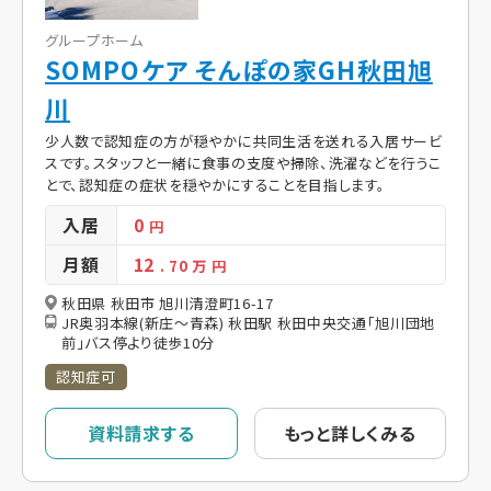
グループホーム
SOMPOケア そんぽの家GH秋田旭
川
少人数で認知症の方が穏やかに共同生活を送れる入居サービ
スです。スタッフと一緒に食事の支度や掃除、洗濯などを行うこ
とで、認知症の症状を穏やかにすることを目指します。
入居
0
円
月額
12
. 70
万 円
秋田県 秋田市 旭川清澄町16-17
JR奥羽本線(新庄～青森) 秋田駅 秋田中央交通「旭川団地
前」バス停より徒歩10分
認知症可
資料請求する
もっと詳しくみる