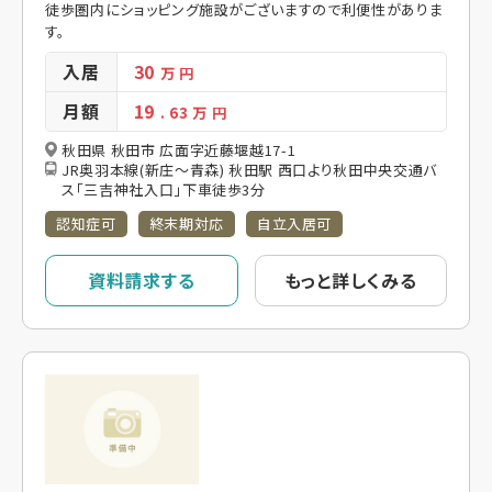
徒歩圏内にショッピング施設がございますので利便性がありま
す。
入居
30
万 円
月額
19
. 63
万 円
秋田県 秋田市 広面字近藤堰越17-1
JR奥羽本線(新庄～青森) 秋田駅 西口より秋田中央交通バ
ス「三吉神社入口」下車徒歩3分
認知症可
終末期対応
自立入居可
資料請求する
もっと詳しくみる