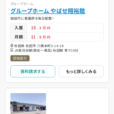
グループホーム
グループホーム やばせ翔裕館
施設内に看護師を毎日配置！
入居
15
. 3
万 円
月額
11
. 9
万 円
秋田県 秋田市 八橋本町3-14-18
JR奥羽本線(新庄～青森) 秋田駅 車で10分
認知症可
資料請求する
もっと詳しくみる