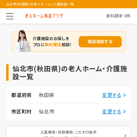
仙北市(秋田県)の老人ホーム・介護施設一覧
資料請求
0
件
介護施設のお探しを
電話相談する
プロに
無料電話
相談！
仙北市(秋田県)の老人ホーム・介護施
設一覧
都道府県
秋田県
変更する
市区町村
仙北市
変更する
入居費用・月額費用・こだわり条件