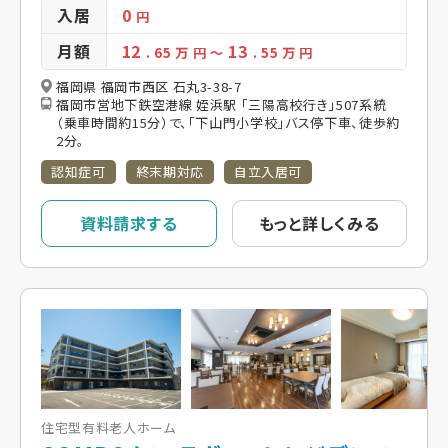
入居
0
円
月額
12
13
. 65
万 円
～
. 55
万 円
福岡県 福岡市西区 石丸3-38-7
福岡市営地下鉄空港線 姪浜駅 「三陽高校行き」507系統
（乗車時間約15分）で、「下山門小学校」バス停下車、徒歩約
2分。
認知症可
終末期対応
自立入居可
資料請求する
もっと詳しくみる
住宅型有料老人ホーム