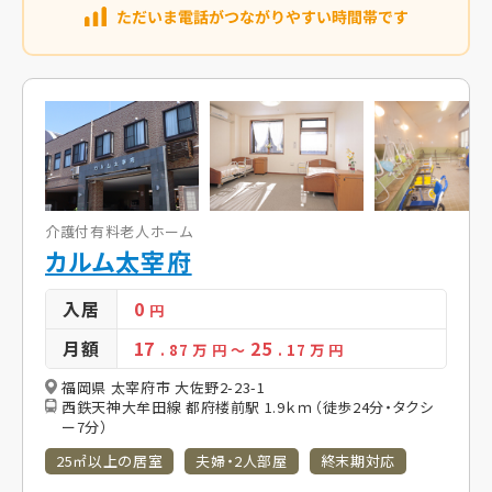
介護付有料老人ホーム
カルム太宰府
入居
0
円
月額
17
25
. 87
万 円
～
. 17
万 円
福岡県 太宰府市 大佐野2-23-1
西鉄天神大牟田線 都府楼前駅 1.9ｋｍ（徒歩24分・タクシ
ー7分）
25㎡以上の居室
夫婦・2人部屋
終末期対応