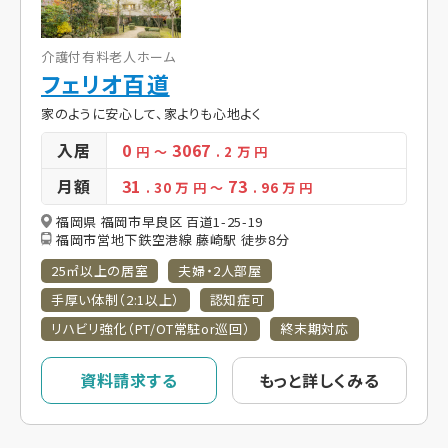
介護付有料老人ホーム
フェリオ百道
家のように安心して、家よりも心地よく
入居
0
3067
円
～
. 2
万 円
月額
31
73
. 30
万 円
～
. 96
万 円
福岡県 福岡市早良区 百道1-25-19
福岡市営地下鉄空港線 藤崎駅 徒歩8分
25㎡以上の居室
夫婦・2人部屋
手厚い体制（2:1以上）
認知症可
リハビリ強化（PT/OT常駐or巡回）
終末期対応
資料請求する
もっと詳しくみる