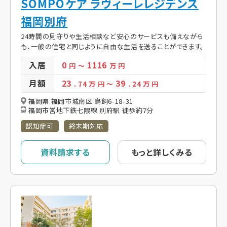
SOMPOケア ラヴィーレレジデンス
福岡別府
24時間の見守りや生活相談など安心のサービスも備えながら
も、一般の住宅と同じように自由な生活を送ることができます。
入居
0
1116
円
～
万 円
月額
23
39
. 74
万 円
～
. 24
万 円
福岡県 福岡市城南区 鳥飼6-18-31
福岡市営地下鉄七隈線 別府駅 徒歩約7分
認知症可
終末期対応
資料請求する
もっと詳しくみる