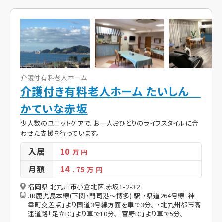
介護付有料老人ホーム
介護付き有料老人ホーム たいしん
かていな赤坂
少人数のユニットケアで、お一人おひとりのライフスタイルに合
わせた支援を行っています。
入居
10
万 円
月額
14
. 75
万 円
福岡県 北九州市小倉北区 赤坂1-2-32
JR鹿児島本線(下関・門司港～博多) 駅 ・県道264号線「神
幸町交差点」より国道3号線方面を車で3分。 ・北九州都市高
速道路「足立IC」より車で10分、「富野IC」より車で5分。