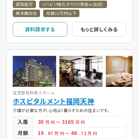
認知症可
リハビリ強化（PT/OT常駐or巡回）
終末期対応
月額15万円以下
資料請求する
もっと詳しくみる
住宅型有料老人ホーム
ホスピタルメント福岡天神
介護が必要な方が、心地よく暮らすための住まいです。
入居
30
3165
万 円
～
万 円
月額
19
48
. 97
万 円
～
. 72
万 円