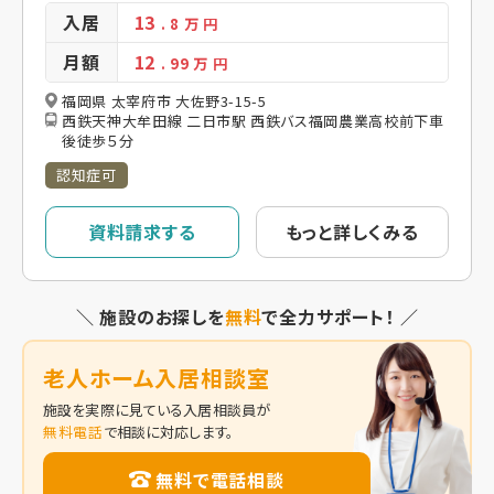
入居
13
. 8
万 円
月額
12
. 99
万 円
福岡県 太宰府市 大佐野3-15-5
西鉄天神大牟田線 二日市駅 西鉄バス福岡農業高校前下車
後徒歩５分
認知症可
資料請求する
もっと詳しくみる
＼ 施設のお探しを
無料
で全力サポート！ ／
老人ホーム入居相談室
施設を実際に見ている入居相談員が
無料電話
で相談に対応します。
無料で電話相談