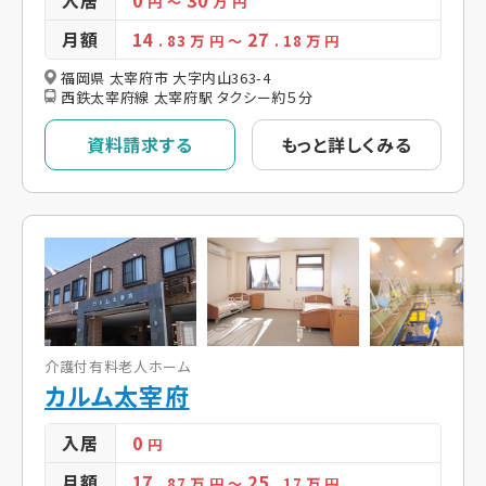
入居
0
30
円
～
万 円
月額
14
27
. 83
万 円
～
. 18
万 円
福岡県 太宰府市 大字内山363-4
西鉄太宰府線 太宰府駅 タクシー約５分
資料請求する
もっと詳しくみる
介護付有料老人ホーム
カルム太宰府
入居
0
円
月額
17
25
. 87
万 円
～
. 17
万 円