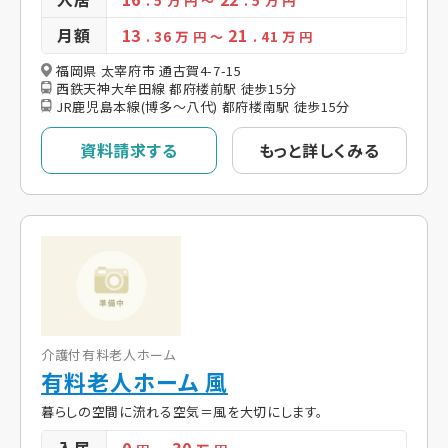
. 5
万 円
～
. 5
万 円
月額
13
21
. 36
万 円
～
. 41
万 円
福岡県 太宰府市 通古賀4-7-15
西鉄天神大牟田線 都府楼前駅 徒歩15分
JR鹿児島本線(博多～八代) 都府楼南駅 徒歩15分
資料請求する
もっと詳しくみる
介護付有料老人ホーム
有料老人ホーム 風
暮らしの空間に流れる空気＝風を大切にします。