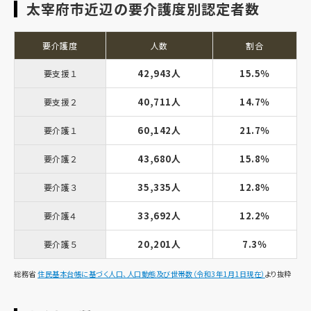
太宰府市近辺の要介護度別認定者数
要介護度
人数
割合
42,943人
15.5％
要支援１
40,711人
14.7％
要支援２
60,142人
21.7％
要介護１
43,680人
15.8％
要介護２
35,335人
12.8％
要介護３
33,692人
12.2％
要介護４
20,201人
7.3％
要介護５
総務省
住民基本台帳に基づく人口、人口動態及び世帯数（令和3年1月1日現在）
より抜粋