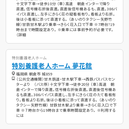
十文字下車→徒歩10分 （車）高速 朝倉インターで降り
直進。信号機右折後直進。直進後信号機あるも、直進。386バ
イパス直進し、左手にきらく荘の縦看板有り。看板より右折。
後は小看板に添って直進する。 （あいのりタクシー矢野竹
線）甘鉄甘木駅より乗車→きらく荘入口で下車 ※7時台?19
時台まで時間設定あり。 ※乗車には事前予約が必要です。
（詳細
特別養護老人ホーム
特別養護老人ホーム 夢花館
福岡県 朝倉市 城859
（公共交通機関）甘木鉄道・甘木駅下車→西鉄バスバスセン
ターより （バス停）十文字下車→徒歩20分 （車）高速 朝
倉インターで降り直進。信号機右折後直進。直進後信号機あ
るも直進。386バイパス直進し、左手にきらく荘のたて看板有
り。看板より右折。後は小看板に添って直進する。 （あいのり
タクシー矢野竹線） 甘鉄甘木駅より乗車→きらく荘入口で下
車 ※７時台から19時台まで乗車時間設定あり。 ※利用する
には