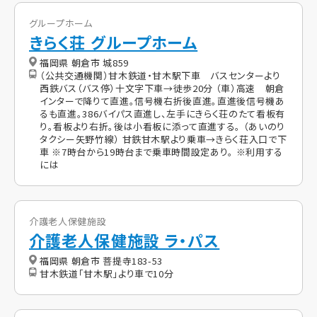
グループホーム
きらく荘 グループホーム
福岡県 朝倉市 城859
（公共交通機関）甘木鉄道・甘木駅下車 バスセンターより
西鉄バス（バス停）十文字下車→徒歩20分 （車）高速 朝倉
インターで降りて直進。信号機右折後直進。直進後信号機あ
るも直進。386バイパス直進し、左手にきらく荘のたて看板有
り。看板より右折。後は小看板に添って直進する。 （あいのり
タクシー矢野竹線） 甘鉄甘木駅より乗車→きらく荘入口で下
車 ※7時台から19時台まで乗車時間設定あり。 ※利用する
には
介護老人保健施設
介護老人保健施設 ラ・パス
福岡県 朝倉市 菩提寺183-53
甘木鉄道「甘木駅」より車で10分