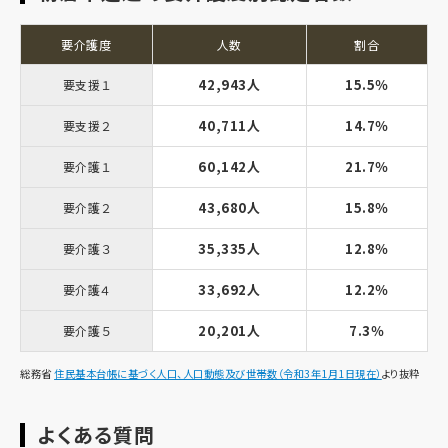
要介護度
人数
割合
42,943人
15.5％
要支援１
40,711人
14.7％
要支援２
60,142人
21.7％
要介護１
43,680人
15.8％
要介護２
35,335人
12.8％
要介護３
33,692人
12.2％
要介護４
20,201人
7.3％
要介護５
総務省
住民基本台帳に基づく人口、人口動態及び世帯数（令和3年1月1日現在）
より抜粋
よくある質問