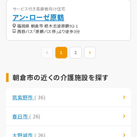
サービス付き高齢者向け住宅
アン・ローゼ原鶴
福岡県 朝倉市 杷木志波原鶴92-1
西鉄バス「原鶴バス停」より徒歩3分
前の20件
1
2
次の20件
朝倉市の近くの介護施設を探す
筑紫野市
( 36)
春日市
( 26)
大野城市
( 26)