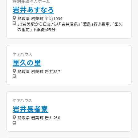
特別養護老人ホーム
岩井あすなろ
鳥取県 岩美町 宇治1034
JR岩美駅から日交バス「岩井温泉」「蕪島」行き乗車、「里久
の里前」下車徒歩5分
ケアハウス
里久の里
鳥取県 岩美町 岩井357
ケアハウス
岩井長者寮
鳥取県 岩美町 岩井250