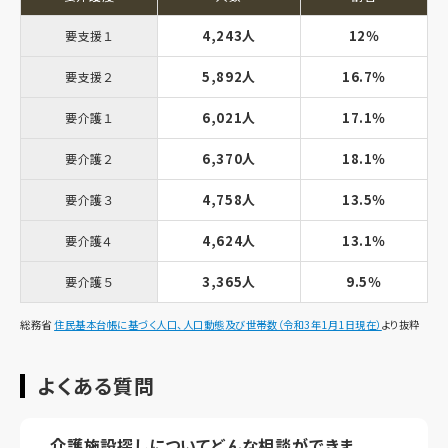
4,243人
12％
要支援１
5,892人
16.7％
要支援２
6,021人
17.1％
要介護１
6,370人
18.1％
要介護２
4,758人
13.5％
要介護３
4,624人
13.1％
要介護４
3,365人
9.5％
要介護５
総務省
住民基本台帳に基づく人口、人口動態及び世帯数（令和3年1月1日現在）
より抜粋
よくある質問
介護施設探しについてどんな相談ができま