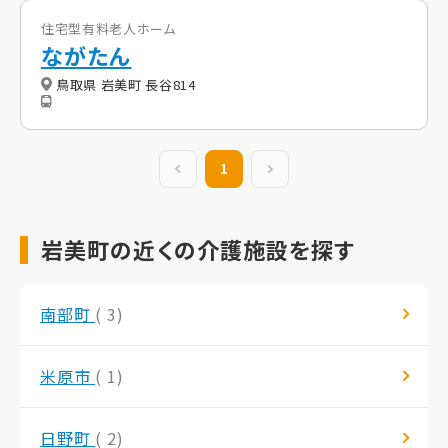
住宅型有料老人ホーム
ながたん
鳥取県 岩美町 長谷814
前の20件
1
次の20件
岩美町の近くの介護施設を探す
南部町
( 3)
米原市
( 1)
日野町
( 2)