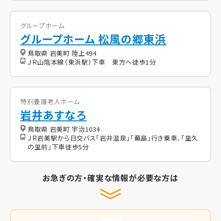
グループホーム
グループホーム 松風の郷東浜
鳥取県 岩美町 陸上494
ＪＲ山陰本線（東浜駅）下車 東方へ徒歩1分
特別養護老人ホーム
岩井あすなろ
鳥取県 岩美町 宇治1034
ＪＲ岩美駅から日交バス「岩井温泉」「蕪島」行き乗車、「里久
の里前」下車徒歩5分
お急ぎの方・確実な情報が必要な方は