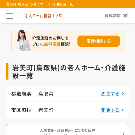
岩美町(鳥取県)の老人ホーム・介護施設一覧
資料請求
0
件
介護施設のお探しを
電話相談する
プロに
無料電話
相談！
岩美町(鳥取県)の老人ホーム・介護施
設一覧
都道府県
鳥取県
変更する
市区町村
岩美町
変更する
入居費用・月額費用・こだわり条件