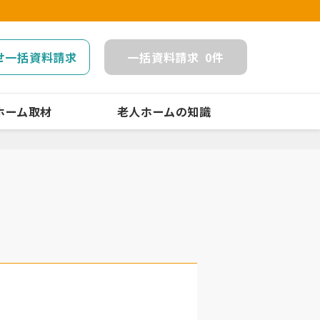
せ一括資料請求
一括
資料請求
0
件
ホーム取材
老人ホームの知識