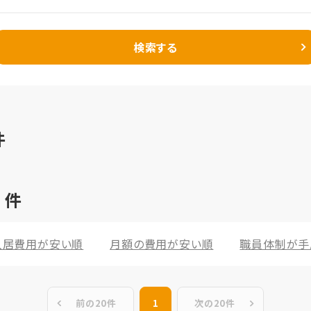
検索する
件
9
件
入居費用が安い順
月額の費用が安い順
職員体制が手
前の20件
1
次の20件