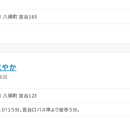
取県 八頭町 宮谷165
こやか
施設
取県 八頭町 宮谷123
０?１５分。宮谷口バス停より徒歩５分。