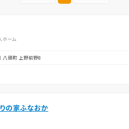
人ホーム
取県 八頭町 上野前野8
まりの家ふなおか
ム