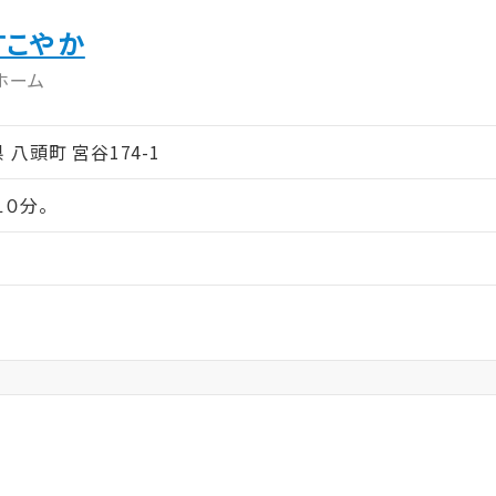
すこやか
ホーム
県 八頭町 宮谷174-1
０分。