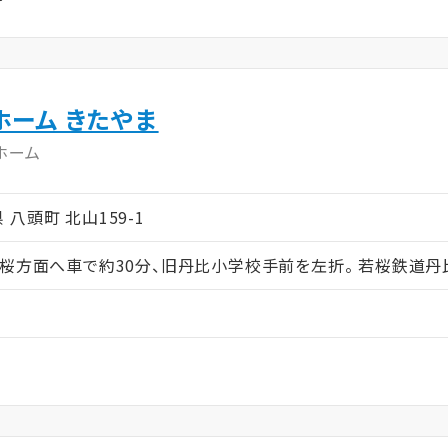
ホーム きたやま
ホーム
県 八頭町 北山159-1
若桜方面へ車で約30分、旧丹比小学校手前を左折。 若桜鉄道丹