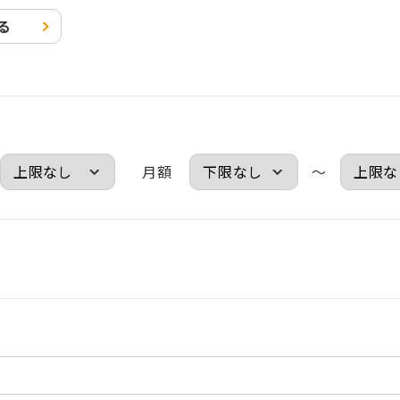
る
月額
～