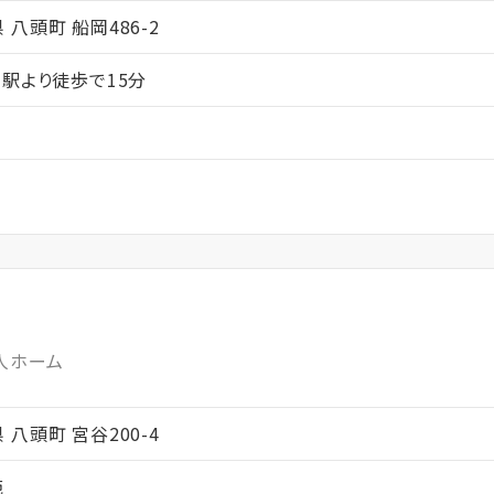
県 八頭町 船岡486-2
岡駅より徒歩で15分
人ホーム
県 八頭町 宮谷200-4
苑