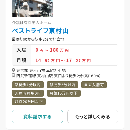
介護付有料老人ホーム
ベストライフ東村山
最寄り駅から徒歩2分の好立地
入居
0
180
円
～
万 円
月額
14
17
. 92
万 円
～
. 27
万 円
東京都 東村山市 本町2-4-53
西武新宿線 東村山駅 東口より徒歩2分（約160m）
駅徒歩1分以内
駅徒歩5分以内
自立入居可
入居時費用0円
月額15万円以下
月額20万円以下
資料請求する
もっと詳しくみる