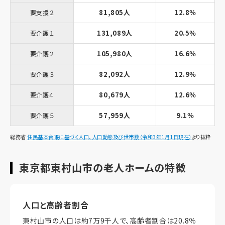
81,805人
12.8％
要支援２
131,089人
20.5％
要介護１
105,980人
16.6％
要介護２
82,092人
12.9％
要介護３
80,679人
12.6％
要介護４
57,959人
9.1％
要介護５
総務省
住民基本台帳に基づく人口、人口動態及び世帯数（令和3年1月1日現在）
より抜粋
東京都東村山市の老人ホームの特徴
人口と高齢者割合
東村山市の人口は約7万9千人で、高齢者割合は20.8％