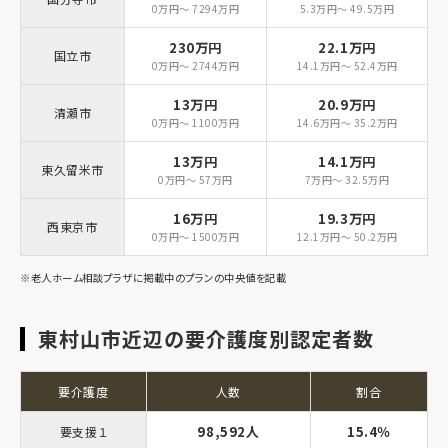
0万円～ 7294万円
5.3万円～ 49.5万円
230万円
22.1万円
国立市
0万円～ 2744万円
14.1万円～ 52.4万円
13万円
20.9万円
清瀬市
0万円～ 1100万円
14.6万円～ 35.2万円
13万円
14.1万円
東久留米市
0万円～ 57万円
7万円～ 32.5万円
16万円
19.3万円
西東京市
0万円～ 1500万円
12.1万円～ 50.2万円
※老人ホーム相談プラザに掲載中のプランの中央値を記載
東村山市近辺の要介護度別認定者数
要介護度
人数
割合
98,592人
15.4％
要支援１