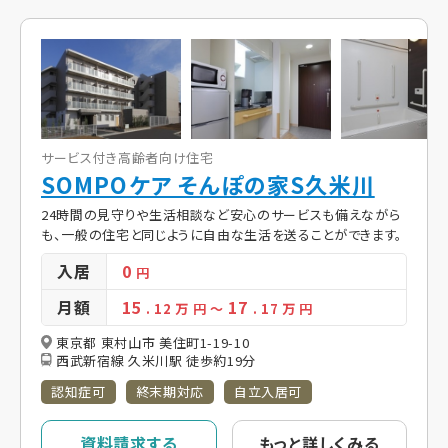
サービス付き高齢者向け住宅
SOMPOケア そんぽの家S久米川
24時間の見守りや生活相談など安心のサービスも備えながら
も、一般の住宅と同じように自由な生活を送ることができます。
入居
0
円
月額
15
17
. 12
万 円
～
. 17
万 円
東京都 東村山市 美住町1-19-10
西武新宿線 久米川駅 徒歩約19分
認知症可
終末期対応
自立入居可
資料請求する
もっと詳しくみる