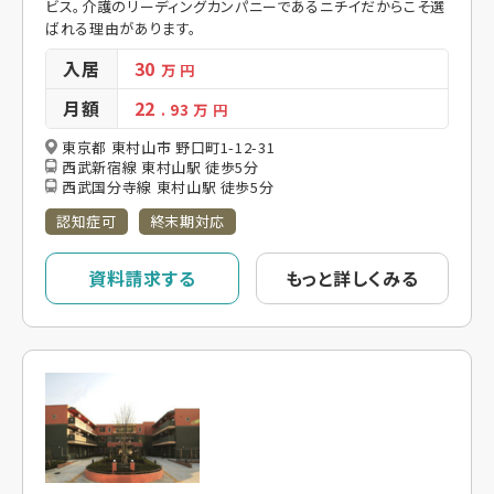
ビス。介護のリーディングカンパニーであるニチイだからこそ選
ばれる理由があります。
入居
30
万 円
月額
22
. 93
万 円
東京都 東村山市 野口町1-12-31
西武新宿線 東村山駅 徒歩5分
西武国分寺線 東村山駅 徒歩5分
認知症可
終末期対応
資料請求する
もっと詳しくみる