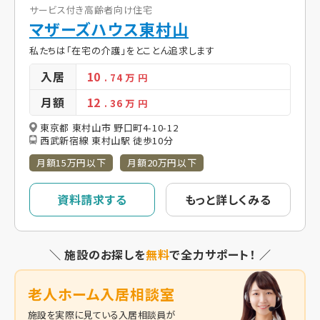
サービス付き高齢者向け住宅
マザーズハウス東村山
私たちは「在宅の介護」をとことん追求します
入居
10
. 74
万 円
月額
12
. 36
万 円
東京都 東村山市 野口町4-10-12
西武新宿線 東村山駅 徒歩10分
月額15万円以下
月額20万円以下
資料請求する
もっと詳しくみる
＼ 施設のお探しを
無料
で全力サポート！ ／
老人ホーム入居相談室
施設を実際に見ている入居相談員が