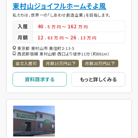
東村山ジョイフルホームそよ風
私たちは、世界一の「しあわせ創造企業」を目指します。
入居
40
162
. 5
万 円
～
万 円
月額
12
26
. 63
万 円
～
. 13
万 円
東京都 東村山市 美住町2-13-5
西武新宿線 東村山駅 西口より徒歩11分（約861m）
自立入居可
月額15万円以下
月額20万円以下
資料請求する
もっと詳しくみる