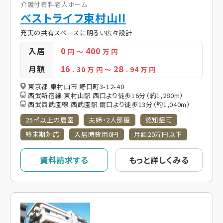
介護付有料老人ホーム
ベストライフ東村山II
充実の共有スペースに明るい広々設計
入居
0
400
円
～
万 円
月額
16
28
. 30
万 円
～
. 94
万 円
東京都 東村山市 野口町3-12-40
西武新宿線 東村山駅 西口より徒歩16分（約1,280m）
西武西武園線 西武園駅 南口より徒歩13分（約1,040m）
25㎡以上の居室
夫婦・2人部屋
認知症可
終末期対応
入居時費用0円
月額20万円以下
資料請求する
もっと詳しくみる