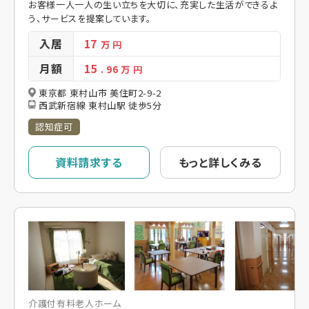
お客様一人一人の生い立ちを大切に、充実した生活ができるよ
う、サービスを提案しています。
入居
17
万 円
月額
15
. 96
万 円
東京都 東村山市 美住町2-9-2
西武新宿線 東村山駅 徒歩5分
認知症可
資料請求する
もっと詳しくみる
介護付有料老人ホーム