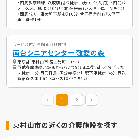
・西武多摩湖線「八坂駅」より徒歩13分 （バス利用） ・西武バ
ス 久米川駅より10分「合同宿舎前」バス停下車 徒歩1分
・西武バス 東大和市駅より10分「合同宿舎前」バス停下
車 徒歩1分
サービス付き高齢者向け住宅
南台シニアセンター 敬愛の森
東京都 東村山市 富士見町1-14-3
西武多摩湖線八坂駅からバスで5分降車後、徒歩1分／また
は徒歩13分 西武拝島・国分寺線小川駅下車徒歩14分、西武
新宿線久米川駅下車バス10分徒歩1分
前の20件
1
2
次の20件
東村山市の近くの介護施設を探す