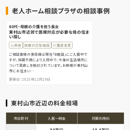
老人ホーム相談プラザの相談事例
60代・母親の介護を担う長女
東村山市近郊で医療対応が必要な母の住ま
い探し
心疾患
医療対応型施設
介護度変更
ご相談者様の実母様は現在「B施設」にご入居中で
すが、体調不良により入院中で、今後の生活場所に
ついて見直しを検討されています。お姉様が東村山
市にお住まい…
更新日：2025年12月29日
東村山市近辺の料金相場
市区町村
入居一時金
月額利用料
50万円
18.4万円