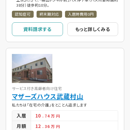
38分）徒歩約10分。
認知症可
終末期対応
入居時費用0円
資料請求する
もっと詳しくみる
サービス付き高齢者向け住宅
マザーズハウス武蔵村山
私たちは「在宅の介護」をとことん追求します
入居
10
. 74
万 円
月額
12
. 36
万 円