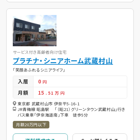
サービス付き高齢者向け住宅
プラチナ・シニアホーム武蔵村山
「笑顔あふれるシニアライフ」
入居
0
円
月額
15
. 51
万 円
東京都 武蔵村山市 伊奈平5-16-1
JR青梅線 昭島駅 「（昭21）グリーンタウン武蔵村山」行き
バス乗車「伊奈海道南」下車 徒歩5分
月額20万円以下