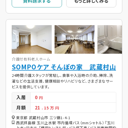
資料請求する
もっと詳しくみる
介護付有料老人ホーム
SOMPOケア そんぽの家 武蔵村山
24時間介護スタッフが常駐し、食事や入浴時の介助、掃除、洗
濯などの生活支援、健康相談やリハビリなど、さまざまなサー
ビスを提供しています。
入居
0
円
月額
21
. 15
万 円
東京都 武蔵村山市 三ツ藤1-4-1
西武拝島線 玉川上水駅 市内循環バス（mmシャトル）『玉川
上水』行きで、「横田トンネル前」バス停下車（バス所要時間約