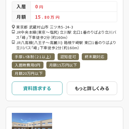
入居
0
円
月額
15
. 80
万 円
東京都 武蔵村山市 三ツ木5-24-3
JR中央本線(東京～塩尻) 立川駅 北口1番のりばより立川バ
ス「峰」下車徒歩2分（約160m）
JR八高線(八王子～高麗川) 箱根ケ崎駅 東口1番のりばより
立川バス「峰」下車徒歩2分（約160m）
手厚い体制（2:1以上）
認知症可
終末期対応
入居時費用0円
月額15万円以下
月額20万円以下
資料請求する
もっと詳しくみる