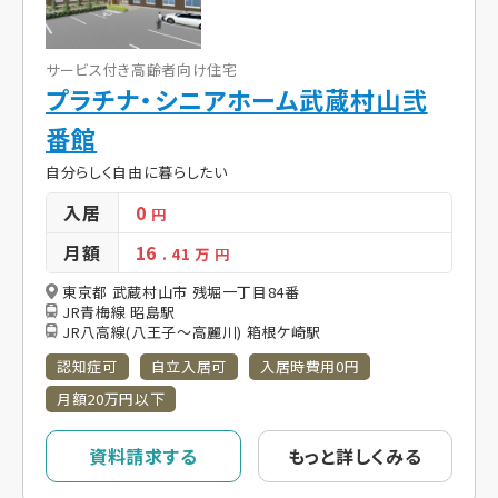
サービス付き高齢者向け住宅
プラチナ・シニアホーム武蔵村山弐
番館
自分らしく自由に暮らしたい
入居
0
円
月額
16
. 41
万 円
東京都 武蔵村山市 残堀一丁目84番
JR青梅線 昭島駅
JR八高線(八王子～高麗川) 箱根ケ崎駅
認知症可
自立入居可
入居時費用0円
月額20万円以下
資料請求する
もっと詳しくみる