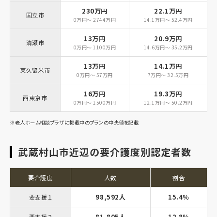
230万円
22.1万円
国立市
0万円～ 2744万円
14.1万円～ 52.4万円
13万円
20.9万円
清瀬市
0万円～ 1100万円
14.6万円～ 35.2万円
13万円
14.1万円
東久留米市
0万円～ 57万円
7万円～ 32.5万円
16万円
19.3万円
西東京市
0万円～ 1500万円
12.1万円～ 50.2万円
※老人ホーム相談プラザに掲載中のプランの中央値を記載
武蔵村山市近辺の要介護度別認定者数
要介護度
人数
割合
98,592人
15.4％
要支援１
81,805人
12.8％
要支援２