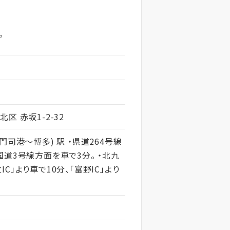
。
区 赤坂1-2-32
門司港～博多) 駅 ・県道264号線
国道3号線方面を車で3分。 ・北九
C」より車で10分、「富野IC」より