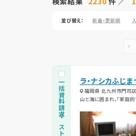
検索結果
2230
件 ／
1
並び替え：
新着・更新順
ラ・ナシカふじま
一括資料請求リストに追加
福岡県 北九州市門司
山と海に囲まれ、「家庭的