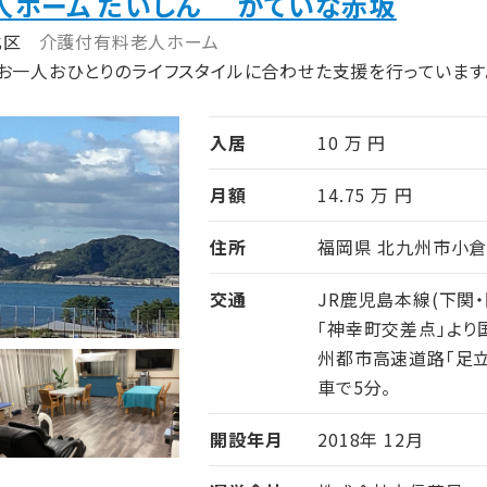
人ホーム たいしん かていな赤坂
北区
介護付有料老人ホーム
お一人おひとりのライフスタイルに合わせた支援を行っています
入居
10 万 円
月額
14.75 万 円
住所
福岡県 北九州市小倉北
交通
JR鹿児島本線(下関・
「神幸町交差点」より
州都市高速道路「足立I
車で5分。
開設年月
2018年 12月