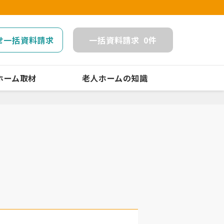
せ一括資料請求
一括
資料請求
0
件
ホーム取材
老人ホームの知識