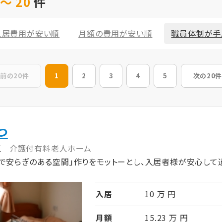
～ 20
件
入居費用が安い順
月額の費用が安い順
職員体制が手
前の20件
1
2
3
4
5
次の20件
つ
区
介護付有料老人ホーム
で安らぎのある空間」作りをモットーとし、入居者様が安心して
入居
10 万 円
月額
15.23 万 円