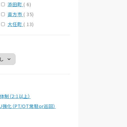
添田町
( 6)
直方市
( 35)
大任町
( 13)
体制（2:1以上）
リ強化（PT/OT常駐or巡回）