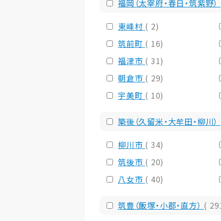
福岡（太宰府・春日・筑紫野）
東峰村
( 2)
筑前町
( 16)
福津市
( 31)
朝倉市
( 29)
宇美町
( 10)
築後（久留米・大牟田・柳川）
柳川市
( 34)
筑後市
( 20)
八女市
( 40)
筑豊（飯塚・小郡・直方）
( 29