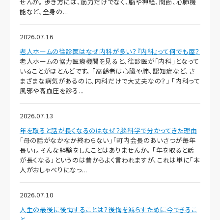
せんか。 歩き方には、筋力だけでなく、脳や神経、関節、心肺機
能など、全身の...
2026.07.16
老人ホームの往診医はなぜ内科が多い？『内科』って何でも屋？
老人ホームの協力医療機関を見ると、往診医が「内科」となって
いることがほとんどです。 「高齢者は心臓や肺、認知症など、さ
まざまな病気があるのに、内科だけで大丈夫なの？」 「内科って
風邪や高血圧を診る...
2026.07.13
年を取ると話が長くなるのはなぜ？脳科学で分かってきた理由
「母の話がなかなか終わらない」「町内会長のあいさつが毎年
長い」。そんな経験をしたことはありませんか。 「年を取ると話
が長くなる」というのは昔からよく言われますが、これは単に「本
人がおしゃべりになっ...
2026.07.10
人生の最後に後悔することは？後悔を減らすために今できるこ
と