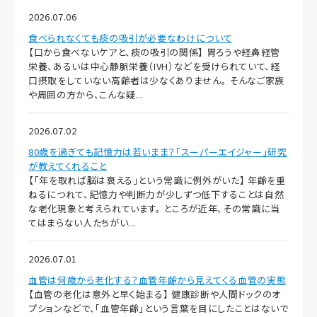
2026.07.06
食べられなくても痰の吸引が必要なわけについて
【口から食べないケアと、痰の吸引の関係】 胃ろうや経鼻経管
栄養、あるいは中心静脈栄養（IVH）などを受けられていて、経
口摂取をしていない高齢者は少なくありません。 そんなご家族
や周囲の方から、こんな疑...
2026.07.02
80歳を過ぎても記憶力は若いまま？「スーパーエイジャー」研究
が教えてくれること
【「年を取れば脳は衰える」という常識に例外がいた】 年齢を重
ねるにつれて、記憶力や判断力が少しずつ低下することは自然
な老化現象と考えられています。 ところが近年、その常識に当
てはまらない人たちがい...
2026.07.01
血管は何歳から老化する？血管年齢から見えてくる血管の実態
【血管の老化は意外と早く始まる】 健康診断や人間ドックのオ
プションなどで、「血管年齢」という言葉を目にしたことはないで