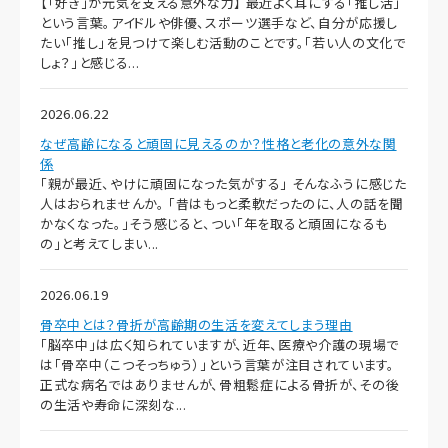
【「好き」が元気を支える意外な力】 最近よく耳にする「推し活」
という言葉。アイドルや俳優、スポーツ選手など、自分が応援し
たい「推し」を見つけて楽しむ活動のことです。「若い人の文化で
しょ？」と感じる...
2026.06.22
なぜ高齢になると頑固に見えるのか？性格と老化の意外な関
係
「親が最近、やけに頑固になった気がする」 そんなふうに感じた
人はおられませんか。 「昔はもっと柔軟だったのに、人の話を聞
かなくなった。」そう感じると、つい「年を取ると頑固になるも
の」と考えてしまい...
2026.06.19
骨卒中とは？骨折が高齢期の生活を変えてしまう理由
「脳卒中」は広く知られていますが、近年、医療や介護の現場で
は「骨卒中（こつそっちゅう）」という言葉が注目されています。
正式な病名ではありませんが、骨粗鬆症による骨折が、その後
の生活や寿命に深刻な...