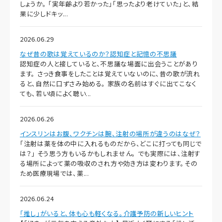
しょうか。 「実年齢より若かった」「思ったより老けていた」と、結
果に少しドキッ...
2026.06.29
なぜ昔の歌は覚えているのか？認知症と記憶の不思議
認知症の人と接していると、不思議な場面に出会うことがあり
ます。 さっき食事をしたことは覚えていないのに、昔の歌が流れ
ると、自然に口ずさみ始める。 家族の名前はすぐに出てこなく
ても、若い頃によく聴い...
2026.06.26
インスリンはお腹、ワクチンは腕、注射の場所が違うのはなぜ？
「注射は薬を体の中に入れるものだから、どこに打っても同じで
は？」 そう思う方もいるかもしれません。 でも実際には、注射す
る場所によって薬の吸収のされ方や効き方は変わります。その
ため医療現場では、薬...
2026.06.24
「推し」がいると、体も心も軽くなる。介護予防の新しいヒント