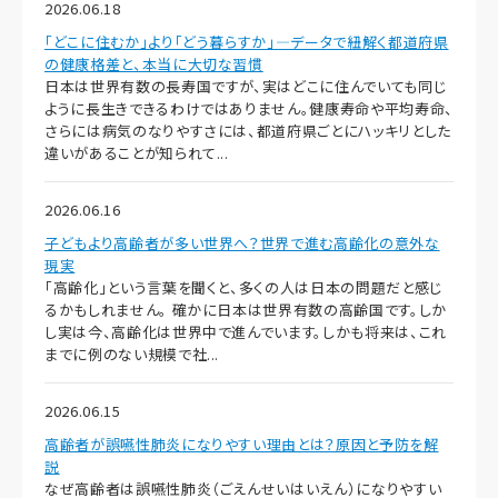
2026.06.18
「どこに住むか」より「どう暮らすか」―データで紐解く都道府県
の健康格差と、本当に大切な習慣
日本は世界有数の長寿国ですが、実はどこに住んでいても同じ
ように長生きできるわけではありません。健康寿命や平均寿命、
さらには病気のなりやすさには、都道府県ごとにハッキリとした
違いがあることが知られて...
2026.06.16
子どもより高齢者が多い世界へ？世界で進む高齢化の意外な
現実
「高齢化」という言葉を聞くと、多くの人は日本の問題だと感じ
るかもしれません。 確かに日本は世界有数の高齢国です。しか
し実は今、高齢化は世界中で進んでいます。しかも将来は、これ
までに例のない規模で社...
2026.06.15
高齢者が誤嚥性肺炎になりやすい理由とは？原因と予防を解
説
なぜ高齢者は誤嚥性肺炎（ごえんせいはいえん）になりやすい