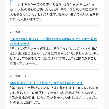
「もし人生をもう一度やり直せるなら、違う生き方をしたかっ
た。」 人生の終わりが近づいたとき、そのような思いを口にする
人も少なくないといわれています。 誰もが「悔いのない人生を送
りたい」と願いますが...
2026.07.09
テレビの音を大きくしても聞き取れないのはなぜ？加齢性難聴
の意外な特徴
「テレビの音が大きすぎるよ。」 そう言っても、お父さんやお母さ
んは「まだ聞こえない」とさらに音量を上げる。それなのに、テレ
ビのセリフや家族との会話では「何て言った？」と聞き返すこと
が増えている──。...
2026.07.07
健康寿命を左右する？見落としがちな「口の力」とは
「年を取ると足腰が弱くなる」とよく言われます。 実際に、体の筋
力は年齢とともに低下していきますが、近年はそれとあわせて
「口の機能の変化」にも注目が集まっています。場合によっては、
体の衰えと並行して...